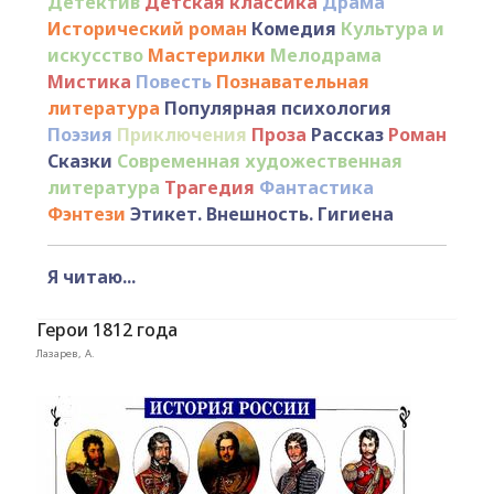
Детектив
Детская классика
Драма
Исторический роман
Комедия
Культура и
искусство
Мастерилки
Мелодрама
Мистика
Повесть
Познавательная
литература
Популярная психология
Поэзия
Приключения
Проза
Рассказ
Роман
Сказки
Современная художественная
литература
Трагедия
Фантастика
Фэнтези
Этикет. Внешность. Гигиена
Я читаю...
Герои 1812 года
Лазарев, А.