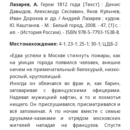
Лазарев, А.
Герои 1812 года [Текст] : Денис
Давыдов, Александр Сеславин, Яков Кульнев,
Иван Дорохов и др. / Андрей Лазарев ; худож.
Ю. Каштанов. - М. : Белый город, 2008. - 47, [1] с. :
ил. - (История России). - ISBN 978-5-7793-1538-8.
Местонахождение:
4-1; 23-1; 25-1; 30-1; ЦДБ-2
«Едва успели в Москве стихнуть пожары, как
на улицах города по­явился человек, внешне
ничем не примечательный: белокурый, низко­
рослый, круглолицый.
Иногда он облачался во фрак и, как барин,
заговаривал с французскими офицерами.
Надевал мужицкий каф­тан, а то и лохмотья
нищего. Он при­слушивался, присматривался и
всё запоминал. А по ночам вместе с се­мью
друзьями-казаками и отрядом московских
жителей нападал на французов. Спустя