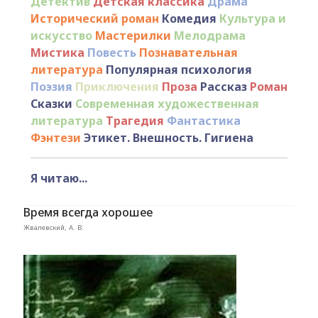
Детектив
Детская классика
Драма
Исторический роман
Комедия
Культура и
искусство
Мастерилки
Мелодрама
Мистика
Повесть
Познавательная
литература
Популярная психология
Поэзия
Приключения
Проза
Рассказ
Роман
Сказки
Современная художественная
литература
Трагедия
Фантастика
Фэнтези
Этикет. Внешность. Гигиена
Я читаю...
Время всегда хорошее
Жвалевский, А. В.