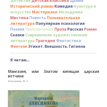
Детектив
Детская классика
Драма
Исторический роман
Комедия
Культура и
искусство
Мастерилки
Мелодрама
Мистика
Повесть
Познавательная
литература
Популярная психология
Поэзия
Приключения
Проза
Рассказ
Роман
Сказки
Современная художественная
литература
Трагедия
Фантастика
Фэнтези
Этикет. Внешность. Гигиена
Я читаю...
Мангазея, или Златом кипящая царская
вотчина
Анисимкова, М. К.