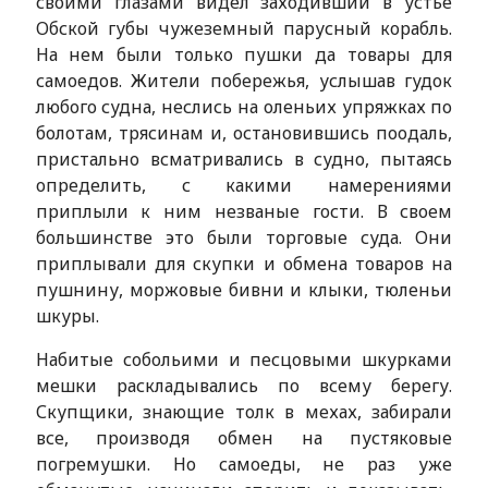
своими глазами видел заходивший в устье
Обской губы чужеземный парусный корабль.
На нем были только пушки да товары для
самоедов. Жители побережья, услышав гудок
любого судна, неслись на оленьих упряжках по
болотам, трясинам и, остановившись поодаль,
пристально всматривались в судно, пытаясь
определить, с какими намерениями
приплыли к ним незваные гости. В своем
большинстве это были торговые суда. Они
приплывали для скупки и обмена товаров на
пушнину, моржовые бивни и клыки, тюленьи
шкуры.
Набитые собольими и песцовыми шкурками
мешки раскладывались по всему берегу.
Скупщики, знающие толк в мехах, забирали
все, производя обмен на пустяковые
погремушки. Но самоеды, не раз уже