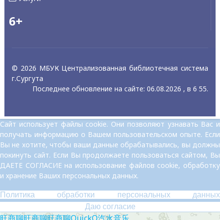
6+
© 2026 МБУК Централизованная библиотечная система
г.Сургута
Последнее обновление на сайте: 06.08.2026 , в 6 55.
Сайт использует файлы cookie. Они позволяют узнавать Вас и
получать информацию о Вашем пользовательском опыте. Если
Вы не хотите, чтобы ваши данные обрабатывались, вы должны
покинуть сайт. Если Вы продолжаете пользоваться сайтом, Вы
ДАЕТЕ СОГЛАСИЕ на использование файлов cookie, обработку
и хранение Ваших персональных данных.
Политика обработки персональных данных
Даю согласие
旺商聊
旺商聊
旺商聊
QuickQ
汽水音乐