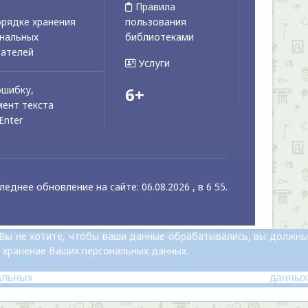
Правила
рядке хранения
пользования
ональных
библиотеками
вателей
Услуги
ошибку,
6+
ент текста
Enter
леднее обновление на сайте: 06.08.2026 , в 6 55.
 Вы не хотите, чтобы ваши данные обрабатывались, вы должны
 хранение Ваших персональных данных.
альных данных