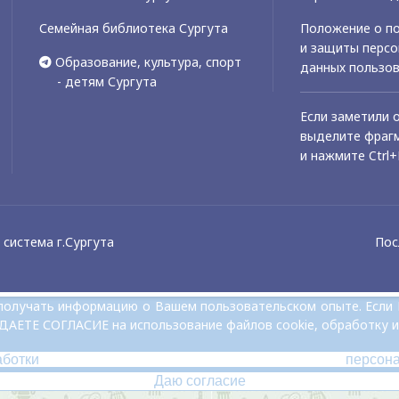
Семейная библиотека Сургута
Положение о по
и защиты перс
Образование, культура, спорт
данных пользо
- детям Сургута
Если заметили 
выделите фрагм
и нажмите Ctrl+
система г.Сургута
Пос
и получать информацию о Вашем пользовательском опыте. Если
 ДАЕТЕ СОГЛАСИЕ на использование файлов cookie, обработку и
аботки персон
Даю согласие