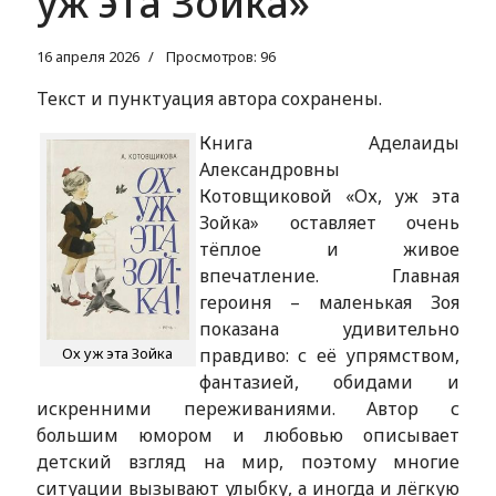
уж эта Зойка»
16 апреля 2026
Просмотров: 96
Текст и пунктуация автора сохранены.
Книга Аделаиды
Александровны
Котовщиковой «Ох, уж эта
Зойка» оставляет очень
тёплое и живое
впечатление. Главная
героиня – маленькая Зоя
показана удивительно
Ох уж эта Зойка
правдиво: с её упрямством,
фантазией, обидами и
искренними переживаниями. Автор с
большим юмором и любовью описывает
детский взгляд на мир, поэтому многие
ситуации вызывают улыбку, а иногда и лёгкую