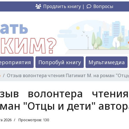
Продлить книгу |
Вопросы
ероприятия
Попробуй книгу
Мультимедиа
ю
Отзыв волонтера чтения Патимат М. на роман "Отцы 
зыв волонтера чтени
ман "Отцы и дети" автора
та 2026
Просмотров: 130