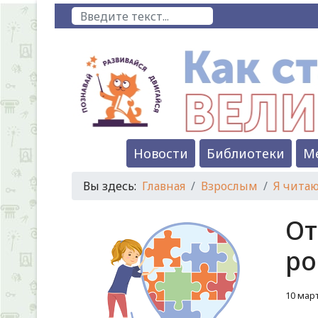
Поиск
Новости
Библиотеки
М
Вы здесь:
Главная
Взрослым
Я чита
От
ро
10 мар