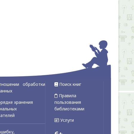
тношении обработки
Поиск книг
данных
Правила
рядке хранения
пользования
ональных
библиотеками
вателей
Услуги
ошибку,
6+