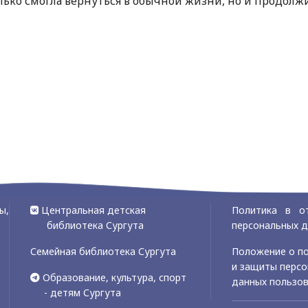
лько смогла вернуться в обычной жизни, но и продолж
ы,
Центральная детская
Политика в о
библиотека Сургута
персональных 
Семейная библиотека Сургута
Положение о по
и защиты перс
Образование, культура, спорт
данных пользо
- детям Сургута