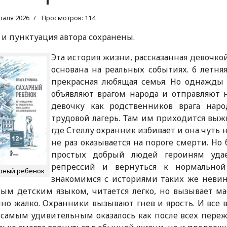
раля 2026
Просмотров: 114
 и пунктуация автора сохранены.
Эта история жизни, рассказанная девочко
основана на реальных событиях. 6 летня
прекрасная любящая семья. Но однажды 
объявляют врагом народа и отправляют 
девочку как родственников врага нар
трудовой лагерь. Там им приходится выж
где Стеллу охранник избивает и она чуть 
не раз оказывается на пороге смерти. Н
простых добрый людей героиням удае
репрессий и вернуться к нормально
рный ребёнок
знакомимся с историями таких же неви
ым детским языком, читается легко, но вызывает м
но жалко. Охранники вызывают гнев и ярость. И все
 самым удивительным оказалось как после всех пере