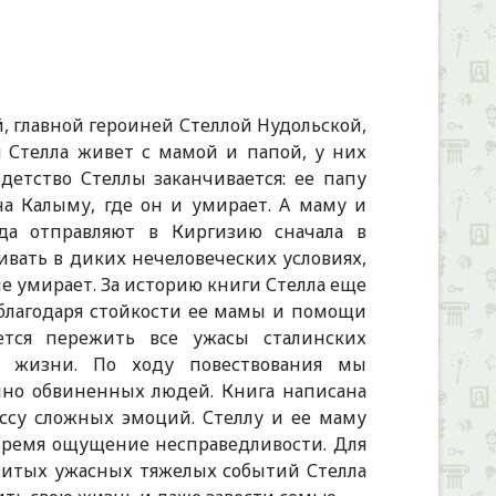
й, главной героиней Стеллой Нудольской,
я Стелла живет с мамой и папой, у них
детство Стеллы заканчивается: ее папу
на Калыму, где он и умирает. А маму и
ода отправляют в Киргизию сначала в
ивать в диких нечеловеческих условиях,
не умирает. За историю книги Стелла еще
о благодаря стойкости ее мамы и помощи
тся пережить все ужасы сталинских
й жизни. По ходу повествования мы
нно обвиненных людей. Книга написана
ассу сложных эмоций. Стеллу и ее маму
 время ощущение несправедливости. Для
житых ужасных тяжелых событий Стелла