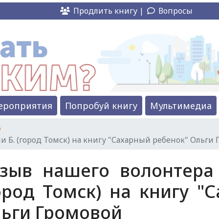
Продлить книгу |
Вопросы
ероприятия
Попробуй книгу
Мультимедиа
ю
 Б. (город Томск) на книгу "Сахарный ребенок" Ольги
зыв нашего волонтера
ород Томск) на книгу "
ьги Громовой