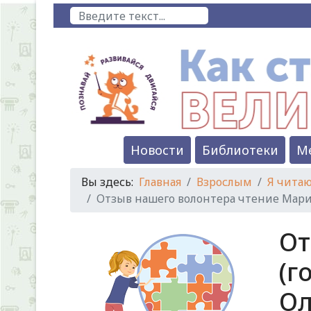
Поиск
Новости
Библиотеки
М
Вы здесь:
Главная
Взрослым
Я чита
Отзыв нашего волонтера чтение Марии
От
(г
Ол