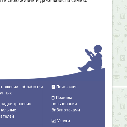
ить свою жизнь и даже завести семью.
тношении обработки
Поиск книг
данных
Правила
рядке хранения
пользования
ональных
библиотеками
вателей
Услуги