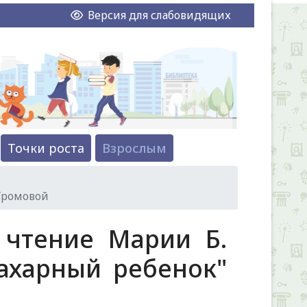
Версия для слабовидящих
Точки роста
Взрослым
 Громовой
 чтение Марии Б.
Сахарный ребенок"