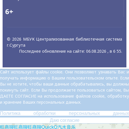
6+
© 2026 МБУК Централизованная библиотечная система
г.Сургута
Последнее обновление на сайте: 06.08.2026 , в 6 55.
Сайт использует файлы cookie. Они позволяют узнавать Вас и
получать информацию о Вашем пользовательском опыте. Если
Вы не хотите, чтобы ваши данные обрабатывались, вы должны
покинуть сайт. Если Вы продолжаете пользоваться сайтом, Вы
ДАЕТЕ СОГЛАСИЕ на использование файлов cookie, обработку
и хранение Ваших персональных данных.
Политика обработки персональных данных
Даю согласие
旺商聊
旺商聊
旺商聊
QuickQ
汽水音乐