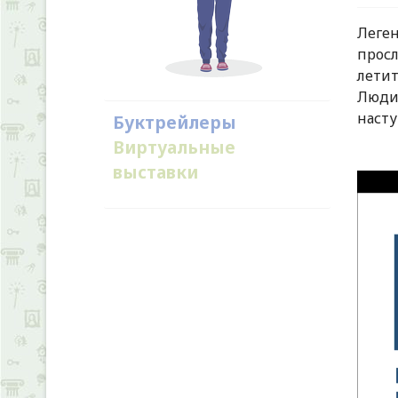
Леге
прос
лети
Люди 
наст
Буктрейлеры
Виртуальные
выставки