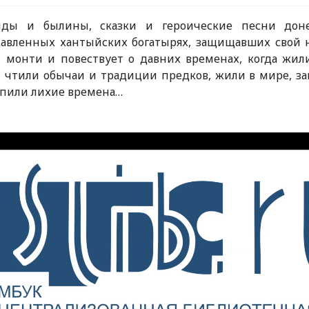
нды и былины, сказки и героические песни дон
лавленных хантыйских богатырях, защищавших свой 
т монти и повествует о давних временах, когда жи
чтили обычаи и традиции предков, жили в мире, за
упили лихие времена…