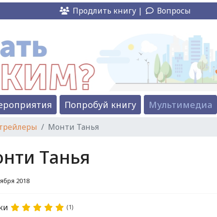
Продлить книгу |
Вопросы
ероприятия
Попробуй книгу
Мультимедиа
трейлеры
Монти Танья
нти Танья
тября 2018
ки
(1)