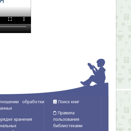
тношении обработки
Поиск книг
данных
Правила
рядке хранения
пользования
ональных
библиотеками