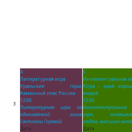
4
5
Литературная игра
Интеллектуальная и
Уральские горы.
Югра – край хоро
Каменный пояс России
людей
12:00
12:00
3
Литературная игра по
Интеллектуальная
одноимённой книге
игра, посвящен
Светланы Горевой
людям, внесшим вклад
Дата :
Дата 