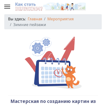
Предыдущий
Предыдущий
Следующий
Следующий
год
месяц
год
месяц
Вы здесь:
Главная
Мероприятия
Зимние пейзажи
Мастерская по созданию картин из