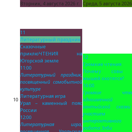
Вторник, 4 августа 2026 г.
Среда, 5 августа 2026 
11
Литературный праздник
Сказочные
приклюЧТЕНИЯ на
12
Югорской земле
Громкие чтения
11:00
Почему совы 
Литературный праздник,
мышей охотятся?
посвященный самобытной
16:00
культуре
Громкие чтен
Литературная игра
10
одноименной
Урал – каменный пояс
хантыйской сказк
России
участием
12:00
интерактивного
Литературная игра,
робота Элби
посвященная Уральским