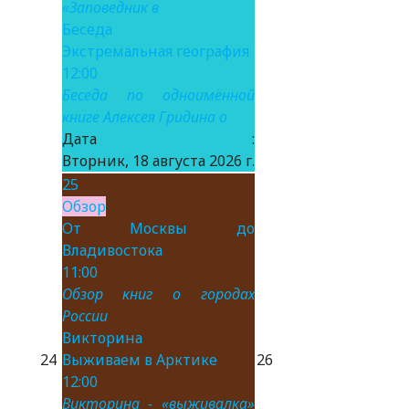
«Заповедник в
Беседа
Экстремальная география
12:00
Беседа по одноимённой
книге Алексея Гридина о
Дата :
Вторник, 18 августа 2026 г.
25
Обзор
От Москвы до
Владивостока
11:00
Обзор книг о городах
России
Викторина
24
Выживаем в Арктике
26
12:00
Викторина - «выживалка»