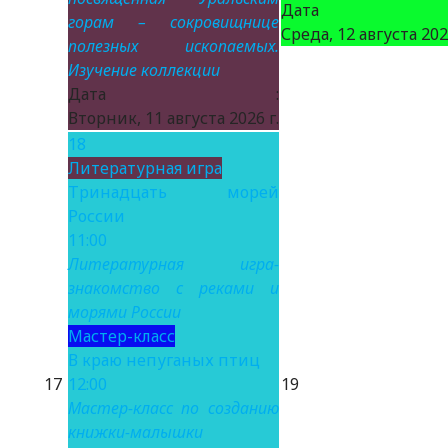
Дата 
горам – сокровищнице
Среда, 12 августа 2026
полезных ископаемых.
Изучение коллекции
Дата :
Вторник, 11 августа 2026 г.
18
Литературная игра
Тринадцать морей
России
11:00
Литературная игра-
знакомство с реками и
морями России
Мастер-класс
В краю непуганых птиц
17
12:00
19
Мастер-класс по созданию
книжки-малышки