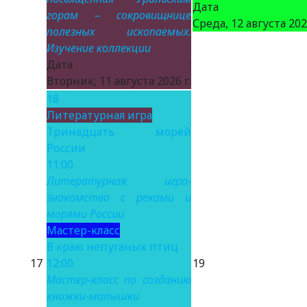
Дата 
горам – сокровищнице
Среда, 12 августа 2026
полезных ископаемых.
Изучение коллекции
Дата :
Вторник, 11 августа 2026 г.
18
Литературная игра
Тринадцать морей
России
11:00
Литературная игра-
знакомство с реками и
морями России
Мастер-класс
В краю непуганых птиц
17
12:00
19
Мастер-класс по созданию
книжки-малышки