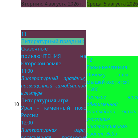
Вторник, 4 августа 2026 г.
Среда, 5 августа 2026 
11
Литературный праздник
Сказочные
приклюЧТЕНИЯ на
12
Югорской земле
Громкие чтения
11:00
Почему совы 
Литературный праздник,
мышей охотятся?
посвященный самобытной
16:00
культуре
Громкие чтен
Литературная игра
10
одноименной
Урал – каменный пояс
хантыйской сказк
России
участием
12:00
интерактивного
Литературная игра,
робота Элби
посвященная Уральским