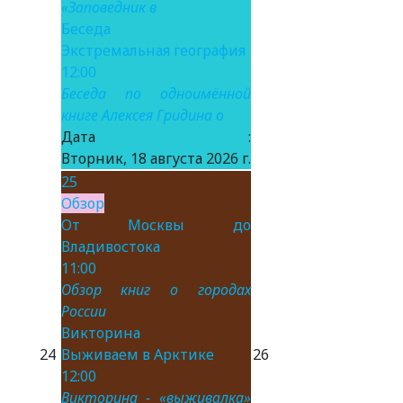
«Заповедник в
Беседа
Экстремальная география
12:00
Беседа по одноимённой
книге Алексея Гридина о
Дата :
Вторник, 18 августа 2026 г.
25
Обзор
От Москвы до
Владивостока
11:00
Обзор книг о городах
России
Викторина
24
Выживаем в Арктике
26
12:00
Викторина - «выживалка»