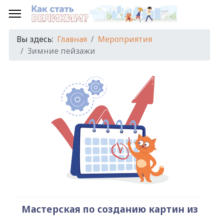
Предыдущий
Предыдущий
Следующий
Следующий
год
месяц
год
месяц
Вы здесь:
Главная
Мероприятия
Зимние пейзажи
Мастерская по созданию картин из