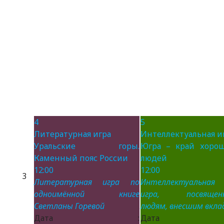
4
5
Литературная игра
Интеллектуальная и
Уральские горы.
Югра – край хоро
Каменный пояс России
людей
12:00
12:00
3
Литературная игра по
Интеллектуальная
одноимённой книге
игра, посвящен
Светланы Горевой
людям, внесшим вклад
Дата :
Дата 