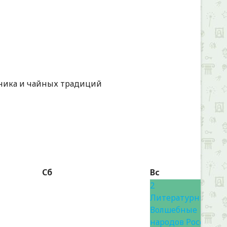
йника и чайных традиций
Сб
Вс
2
Литературный пр
Волшебные герои
народов России