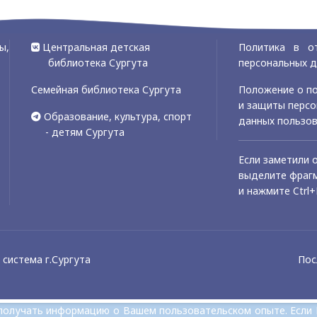
ы,
Центральная детская
Политика в о
библиотека Сургута
персональных 
Семейная библиотека Сургута
Положение о по
и защиты перс
Образование, культура, спорт
данных пользо
- детям Сургута
Если заметили 
выделите фрагм
и нажмите Ctrl+
система г.Сургута
Пос
и получать информацию о Вашем пользовательском опыте. Если