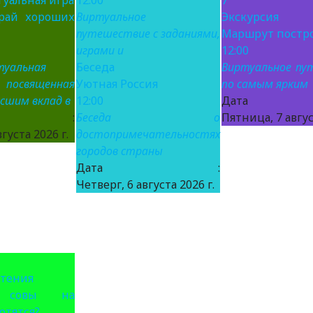
уальная игра
12:00
7
рай хороших
Виртуальное
Экскурсия
путешествие с заданиями,
Маршрут постр
играми и
12:00
туальная
Беседа
Виртуальное пу
освященная
Уютная Россия
по самым ярким
есшим вклад в
12:00
Дат
та :
Беседа о
Пятница, 7 авгус
густа 2026 г.
достопримечательностях
городов страны
Дата :
Четверг, 6 августа 2026 г.
чтения
 совы на
отятся?