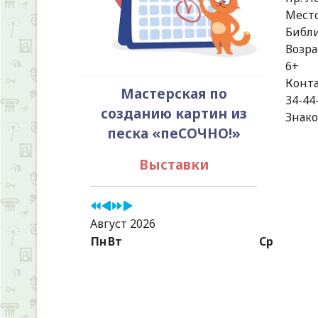
Мест
Библи
Возра
6+
Конт
Мастерская по
34-44
созданию картин из
Знако
песка «пеСОЧНО!»
Выставки
Август 2026
Пн
Вт
Ср