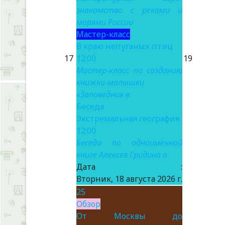
знакомство с реками и
морями России
Мастер-класс
В краю непуганых птиц
17
12:00
19
Мастер-класс по созданию
книжки-малышки
«Заповедник в
Беседа
Экстремальная география
12:00
Беседа по одноимённой
книге Алексея Гридина о
Дата :
Вторник, 18 августа 2026 г.
25
Обзор
От Москвы до