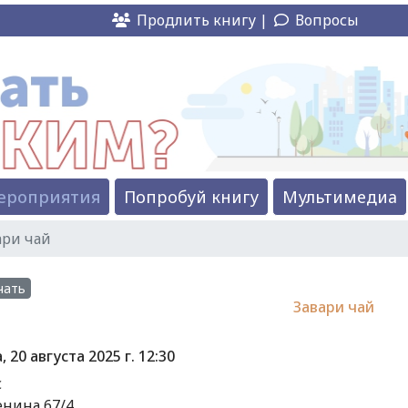
Продлить книгу |
Вопросы
ероприятия
Попробуй книгу
Мультимедиа
ари чай
чать
Завари чай
, 20 августа 2025 г.
12:30
с
енина 67/4