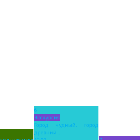
6
Экскурсия
Город чудный, город
древний…