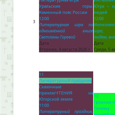
Литературная игра
Интеллект
Уральские горы.
Югра – к
Каменный пояс России
людей
12:00
12:00
3
Литературная игра по
Интеллек
одноимённой книге
игра, п
Светланы Горевой
людям, вн
Дата :
Да
Вторник, 4 августа 2026 г.
Среда, 5 ав
11
Литературный праздник
Сказочные
приклюЧТЕНИЯ на
12
Югорской земле
Громкие 
11:00
Почему
Литературный праздник,
мышей ох