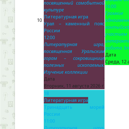
посвященный самобытной
16:00
культуре
Громки
Литературная игра
10
одноименн
Урал – каменный пояс
хантыйск
России
участием
12:00
интеракт
Литературная игра,
робота Эл
посвященная Уральским
Да
горам – сокровищнице
Среда, 12 
полезных ископаемых.
Изучение коллекции
Дата :
Вторник, 11 августа 2026 г.
18
Литературная игра
Тринадцать морей
России
11:00
Литературная игра-