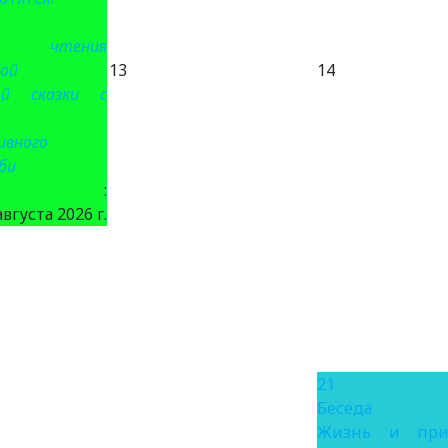
е чтения
ой
13
14
ой сказки с
ивного
би
та :
августа 2026 г.
21
Беседа
Жизнь и при