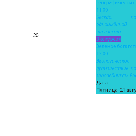
географических
11:00
Беседа, пос
одноимённо
лингвиста,
20
Экскурсия
Зеленое богатст
12:00
Экологическое
путешествие по
заповедникам Ро
Дат
Пятница, 21 авгу