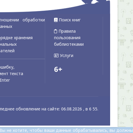
тношении обработки
Поиск книг
данных
Правила
рядке хранения
пользования
ональных
библиотеками
вателей
Услуги
ошибку,
6+
ент текста
Enter
леднее обновление на сайте: 06.08.2026 , в 6 55.
 Вы не хотите, чтобы ваши данные обрабатывались, вы должны