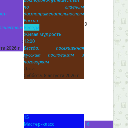
Викторина-путешествие
по главным
оен
достопримечательностям
России
9
тешествие
Беседа
Живая мудрость
а :
12:00
та 2026 г.
Беседа, посвященная
русским пословицам и
поговоркам
Дата :
Суббота, 8 августа 2026 г.
15
Мастер-класс
16