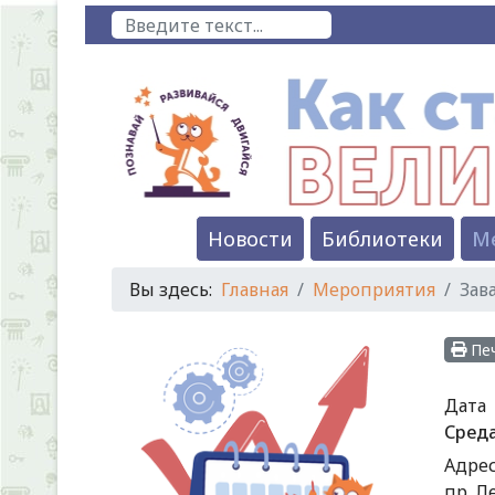
Предыдущий
Предыдущий
Следующий
Следующий
Поиск
год
месяц
год
месяц
Новости
Библиотеки
М
Вы здесь:
Главная
Мероприятия
Зав
Пе
Дата
Среда
Адре
пр. Л