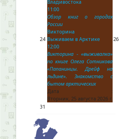
Владивостока
11:00
Обзор книг о городах
России
Викторина
24
Выживаем в Арктике
26
12:00
Викторина - «выживалка»
по книге Олега Сотникова
«Папанинцы. Дрейф на
льдине». Знакомство с
бытом арктических
Дата :
Вторник, 25 августа 2026 г.
31