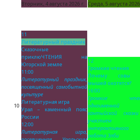
Вторник, 4 августа 2026 г.
Среда, 5 августа 2026 
11
Литературный праздник
Сказочные
приклюЧТЕНИЯ на
12
Югорской земле
Громкие чтения
11:00
Почему совы 
Литературный праздник,
мышей охотятся?
посвященный самобытной
16:00
культуре
Громкие чтен
Литературная игра
10
одноименной
Урал – каменный пояс
хантыйской сказк
России
участием
12:00
интерактивного
Литературная игра,
робота Элби
посвященная Уральским