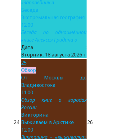
«Заповедник в
Беседа
Экстремальная география
12:00
Беседа по одноимённой
книге Алексея Гридина о
Дата :
Вторник, 18 августа 2026 г.
25
Обзор
От Москвы до
Владивостока
11:00
Обзор книг о городах
России
Викторина
24
Выживаем в Арктике
26
12:00
Викторина - «выживалка»