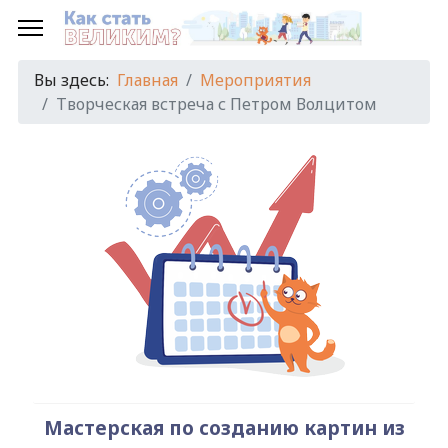
Предыдущий
Предыдущий
Следующий
Следующий
год
месяц
год
месяц
Вы здесь:
Главная
Мероприятия
Творческая встреча с Петром Волцитом
Мастерская по созданию картин из