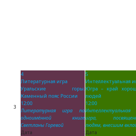
4
5
Литературная игра
Интеллектуальная и
Уральские горы.
Югра – край хоро
Каменный пояс России
людей
12:00
12:00
3
Литературная игра по
Интеллектуальная
одноимённой книге
игра, посвящен
Светланы Горевой
людям, внесшим вклад
Дата :
Дата 