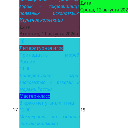
Дата 
горам – сокровищнице
Среда, 12 августа 2026
полезных ископаемых.
Изучение коллекции
Дата :
Вторник, 11 августа 2026 г.
18
Литературная игра
Тринадцать морей
России
11:00
Литературная игра-
знакомство с реками и
морями России
Мастер-класс
В краю непуганых птиц
17
12:00
19
Мастер-класс по созданию
книжки-малышки