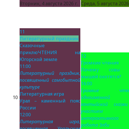
Вторник, 4 августа 2026 г.
Среда, 5 августа 2026 
11
Литературный праздник
Сказочные
приклюЧТЕНИЯ на
12
Югорской земле
Громкие чтения
11:00
Почему совы 
Литературный праздник,
мышей охотятся?
посвященный самобытной
16:00
культуре
Громкие чтен
Литературная игра
10
одноименной
Урал – каменный пояс
хантыйской сказк
России
участием
12:00
интерактивного
Литературная игра,
робота Элби
посвященная Уральским