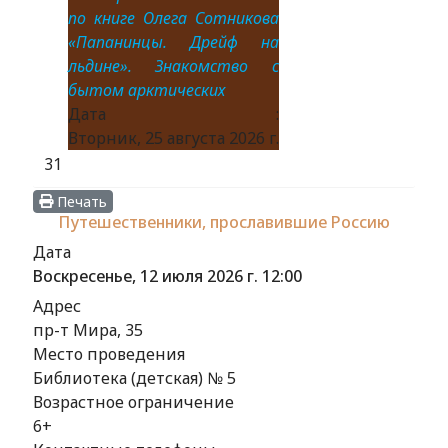
по книге Олега Сотникова
«Папанинцы. Дрейф на
льдине». Знакомство с
бытом арктических
Дата :
Вторник, 25 августа 2026 г.
31
Печать
Путешественники, прославившие Россию
Дата
Воскресенье, 12 июля 2026 г.
12:00
Адрес
пр-т Мира, 35
Место проведения
Библиотека (детская) № 5
Возрастное ограничение
6+