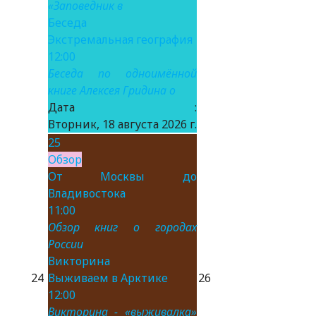
«Заповедник в
Беседа
Экстремальная география
12:00
Беседа по одноимённой
книге Алексея Гридина о
Дата :
Вторник, 18 августа 2026 г.
25
Обзор
От Москвы до
Владивостока
11:00
Обзор книг о городах
России
Викторина
24
Выживаем в Арктике
26
12:00
Викторина - «выживалка»