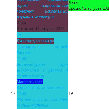
Дата 
горам – сокровищнице
Среда, 12 августа 2026
полезных ископаемых.
Изучение коллекции
Дата :
Вторник, 11 августа 2026 г.
18
Литературная игра
Тринадцать морей
России
11:00
Литературная игра-
знакомство с реками и
морями России
Мастер-класс
В краю непуганых птиц
17
12:00
19
Мастер-класс по созданию
книжки-малышки