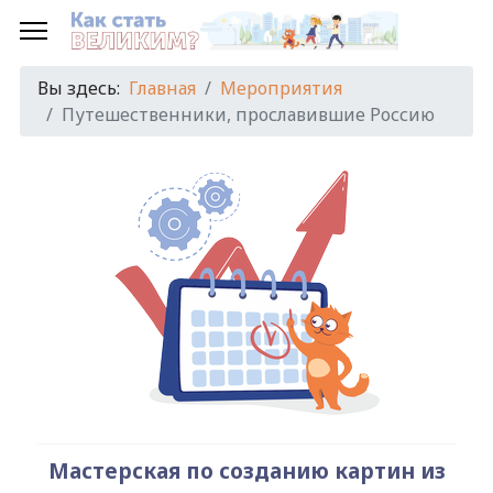
Предыдущий
Предыдущий
Следующий
Следующий
год
месяц
год
месяц
Вы здесь:
Главная
Мероприятия
Путешественники, прославившие Россию
Мастерская по созданию картин из