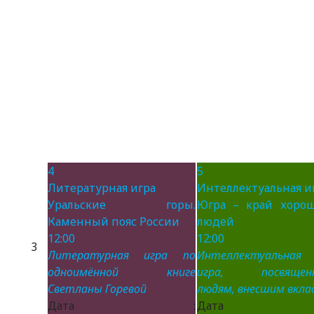
4
5
Литературная игра
Интеллектуальная и
Уральские горы.
Югра – край хоро
Каменный пояс России
людей
12:00
12:00
3
Литературная игра по
Интеллектуальная
одноимённой книге
игра, посвящен
Светланы Горевой
людям, внесшим вклад
Дата :
Дата 