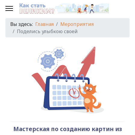
Предыдущий
Предыдущий
Следующий
Следующий
год
месяц
год
месяц
Вы здесь:
Главная
Мероприятия
Поделись улыбкою своей
Мастерская по созданию картин из