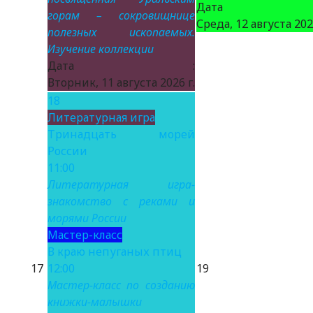
Дата 
горам – сокровищнице
Среда, 12 августа 2026
полезных ископаемых.
Изучение коллекции
Дата :
Вторник, 11 августа 2026 г.
18
Литературная игра
Тринадцать морей
России
11:00
Литературная игра-
знакомство с реками и
морями России
Мастер-класс
В краю непуганых птиц
17
12:00
19
Мастер-класс по созданию
книжки-малышки