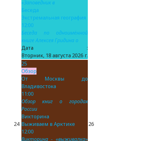
«Заповедник в
Беседа
Экстремальная география
12:00
Беседа по одноимённой
книге Алексея Гридина о
Дата :
Вторник, 18 августа 2026 г.
25
Обзор
От Москвы до
Владивостока
11:00
Обзор книг о городах
России
Викторина
24
Выживаем в Арктике
26
12:00
Викторина - «выживалка»