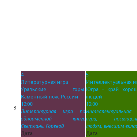
4
5
Литературная игра
Интеллектуальная и
Уральские горы.
Югра – край хоро
Каменный пояс России
людей
12:00
12:00
3
Литературная игра по
Интеллектуальная
одноимённой книге
игра, посвящен
Светланы Горевой
людям, внесшим вклад
Дата :
Дата 