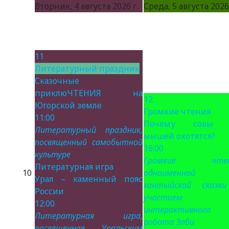
Вторник, 4 августа 2026 г.
Среда, 5 августа 2026 
11
Литературный праздник
Сказочные
приклюЧТЕНИЯ на
12
Югорской земле
Громкие чтения
11:00
Почему совы 
Литературный праздник,
мышей охотятся?
посвященный самобытной
16:00
культуре
Громкие чтен
Литературная игра
10
одноименной
Урал – каменный пояс
хантыйской сказк
России
участием
12:00
интерактивного
Литературная игра,
робота Элби
посвященная Уральским