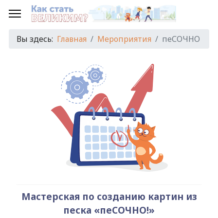
Предыдущий
Предыдущий
Следующий
Следующий
год
месяц
год
месяц
Вы здесь:
Главная
Мероприятия
пеСОЧНО
Мастерская по созданию картин из
песка «пеСОЧНО!»