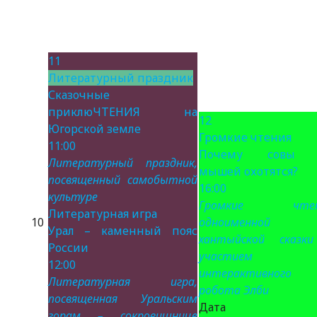
11
Литературный праздник
Сказочные
приклюЧТЕНИЯ на
12
Югорской земле
Громкие чтения
11:00
Почему совы 
Литературный праздник,
мышей охотятся?
посвященный самобытной
16:00
культуре
Громкие чтен
Литературная игра
10
одноименной
Урал – каменный пояс
хантыйской сказк
России
участием
12:00
интерактивного
Литературная игра,
робота Элби
посвященная Уральским
Дата 
горам – сокровищнице