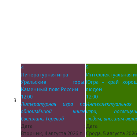
4
5
Литературная игра
Интеллектуальная и
Уральские горы.
Югра – край хоро
Каменный пояс России
людей
12:00
12:00
3
Литературная игра по
Интеллектуальная
одноимённой книге
игра, посвящен
Светланы Горевой
людям, внесшим вклад
Дата :
Дата 
Вторник, 4 августа 2026 г.
Среда, 5 августа 2026 