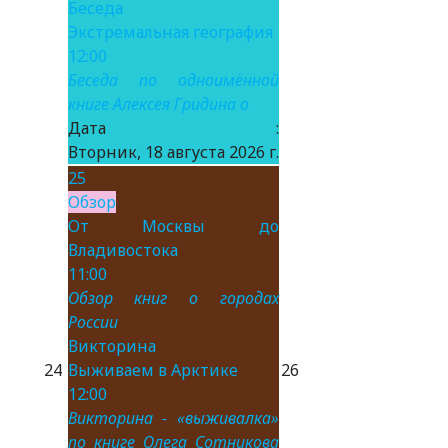
Беседа
Экстремальная география
12:00
Беседа по одноимённой
книге Алексея Гридина о
Дата :
Вторник, 18 августа 2026 г.
25
Обзор
От Москвы до
Владивостока
11:00
Обзор книг о городах
России
Викторина
24
Выживаем в Арктике
26
12:00
Викторина - «выживалка»
по книге Олега Сотникова