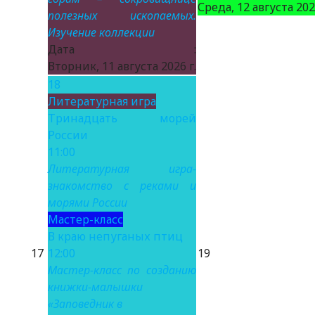
Среда, 12 августа 2026
полезных ископаемых.
Изучение коллекции
Дата :
Вторник, 11 августа 2026 г.
18
Литературная игра
Тринадцать морей
России
11:00
Литературная игра-
знакомство с реками и
морями России
Мастер-класс
В краю непуганых птиц
17
12:00
19
Мастер-класс по созданию
книжки-малышки
«Заповедник в