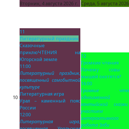
Вторник, 4 августа 2026 г.
Среда, 5 августа 2026 
11
Литературный праздник
Сказочные
приклюЧТЕНИЯ на
12
Югорской земле
Громкие чтения
11:00
Почему совы 
Литературный праздник,
мышей охотятся?
посвященный самобытной
16:00
культуре
Громкие чтен
Литературная игра
10
одноименной
Урал – каменный пояс
хантыйской сказк
России
участием
12:00
интерактивного
Литературная игра,
робота Элби
посвященная Уральским