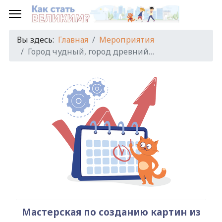
Предыдущий
Предыдущий
Следующий
Следующий
год
месяц
год
месяц
Вы здесь:
Главная
Мероприятия
Город чудный, город древний…
Мастерская по созданию картин из