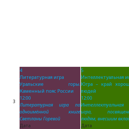
4
5
Литературная игра
Интеллектуальная и
Уральские горы.
Югра – край хоро
Каменный пояс России
людей
12:00
12:00
3
Литературная игра по
Интеллектуальная
одноимённой книге
игра, посвящен
Светланы Горевой
людям, внесшим вклад
Дата :
Дата 