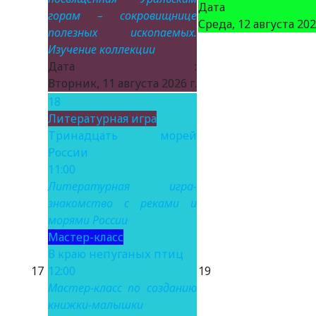
Дата 
горам – сокровищнице
Среда, 12 августа 2026
полезных ископаемых.
Изучение коллекции
Дата :
Вторник, 11 августа 2026 г.
18
Литературная игра
Тринадцать морей
России
11:00
Литературная игра-
знакомство с реками и
морями России
Мастер-класс
В краю непуганых птиц
17
12:00
19
Мастер-класс по созданию
книжки-малышки