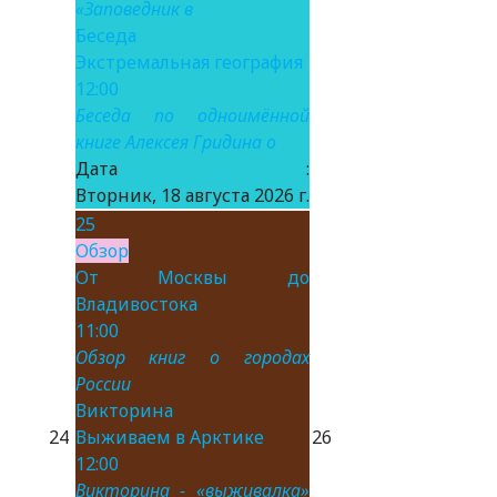
«Заповедник в
Беседа
Экстремальная география
12:00
Беседа по одноимённой
книге Алексея Гридина о
Дата :
Вторник, 18 августа 2026 г.
25
Обзор
От Москвы до
Владивостока
11:00
Обзор книг о городах
России
Викторина
24
Выживаем в Арктике
26
12:00
Викторина - «выживалка»