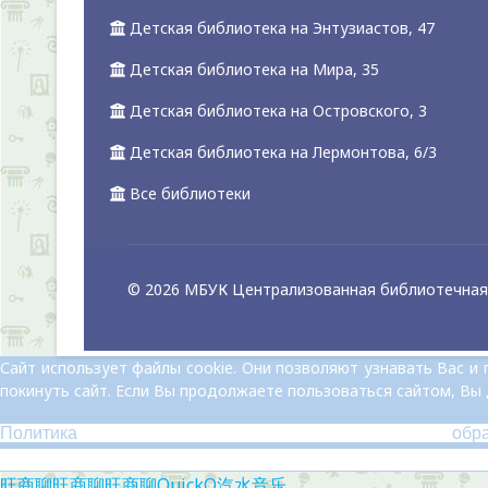
Детская библиотека на Энтузиастов, 47
Детская библиотека на Мира, 35
Детская библиотека на Островского, 3
Детская библиотека на Лермонтова, 6/3
Все библиотеки
© 2026 МБУК Централизованная библиотечная 
Сайт использует файлы cookie. Они позволяют узнавать Вас 
покинуть сайт. Если Вы продолжаете пользоваться сайтом, Вы
Политика обр
旺商聊
旺商聊
旺商聊
QuickQ
汽水音乐