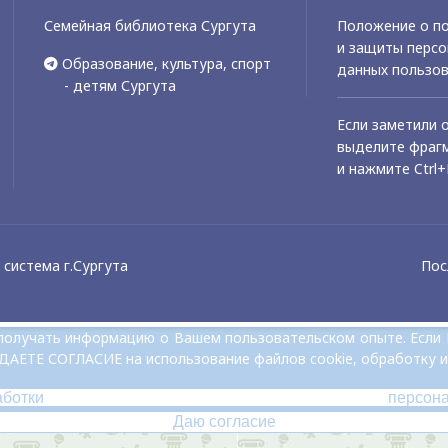
Семейная библиотека Сургута
Положение о по
и защиты перс
Образование, культура, спорт
данных пользо
- детям Сургута
Если заметили 
выделите фрагм
и нажмите Ctrl+
система г.Сургута
Пос
и получать информацию о Вашем пользовательском опыте. Если
 ДАЕТЕ СОГЛАСИЕ на использование файлов cookie, обработку и
аботки персон
Даю согласие