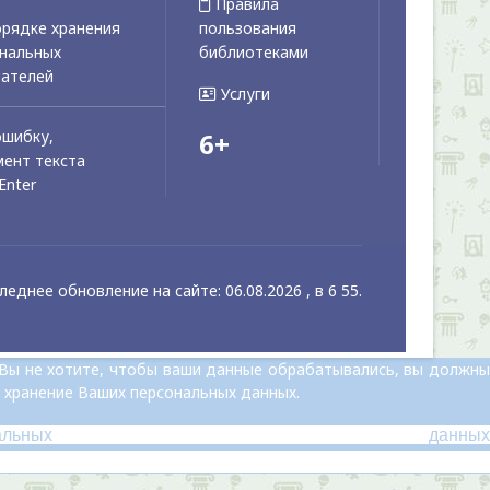
Правила
рядке хранения
пользования
ональных
библиотеками
вателей
Услуги
ошибку,
6+
ент текста
Enter
леднее обновление на сайте: 06.08.2026 , в 6 55.
 Вы не хотите, чтобы ваши данные обрабатывались, вы должны
 хранение Ваших персональных данных.
альных данных