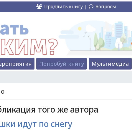
Продлить книгу |
Вопросы
ероприятия
Попробуй книгу
Мультимедиа
 О.
ликация того же автора
шки идут по снегу