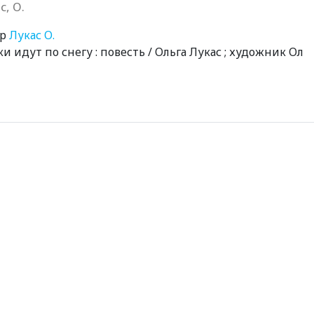
с, О.
ор
Лукас О.
и идут по снегу : повесть / Ольга Лукас ; художник Ол