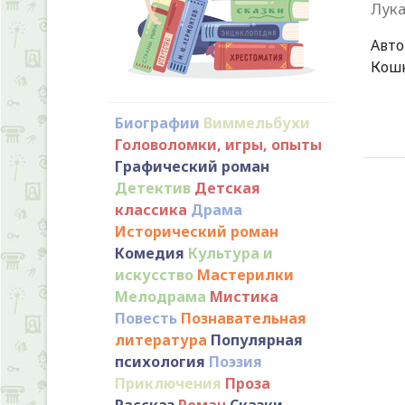
Лука
Авт
Кошк
Биографии
Виммельбухи
Головоломки, игры, опыты
Графический роман
Детектив
Детская
классика
Драма
Исторический роман
Комедия
Культура и
искусство
Мастерилки
Мелодрама
Мистика
Повесть
Познавательная
литература
Популярная
психология
Поэзия
Приключения
Проза
Рассказ
Роман
Сказки