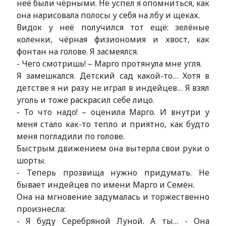
неё были чёрными. Не успел я опомниться, как
она нарисовала полосы у себя на лбу и щеках.
Видок у неё получился тот ещё: зелёные
коленки, чёрная физиономия и хвост, как
фонтан на голове. Я засмеялся.
- Чего смотришь! – Марго протянула мне угля.
Я замешкался. Детский сад какой-то… Хотя в
детстве я ни разу не играл в индейцев… Я взял
уголь и тоже раскрасил себе лицо.
- То что надо! – оценила Марго. И внутри у
меня стало как-то тепло и приятно, как будто
меня погладили по голове.
Быстрым движением она вытерла свои руки о
шорты.
- Теперь прозвища нужно придумать. Не
бывает индейцев по имени Марго и Семён.
Она на мгновение задумалась и торжественно
произнесла:
- Я буду Серебряной Луной. А ты… - Она