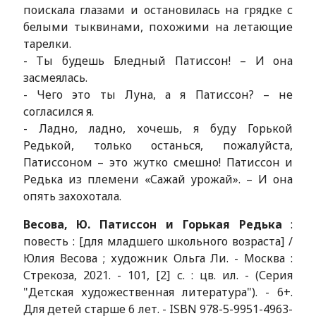
поискала глазами и остановилась на грядке с
белыми тыквинами, похожими на летающие
тарелки.
- Ты будешь Бледный Патиссон! – И она
засмеялась.
- Чего это ты Луна, а я Патиссон? – не
согласился я.
- Ладно, ладно, хочешь, я буду Горькой
Редькой, только останься, пожалуйста,
Патиссоном – это жутко смешно! Патиссон и
Редька из племени «Сажай урожай». – И она
опять захохотала.
Весова, Ю. Патиссон и Горькая Редька
:
повесть : [для младшего школьного возраста] /
Юлия Весова ; художник Ольга Ли. - Москва :
Стрекоза, 2021. - 101, [2] с. : цв. ил. - (Серия
"Детская художественная литература"). - 6+.
Для детей старше 6 лет. - ISBN 978-5-9951-4963-