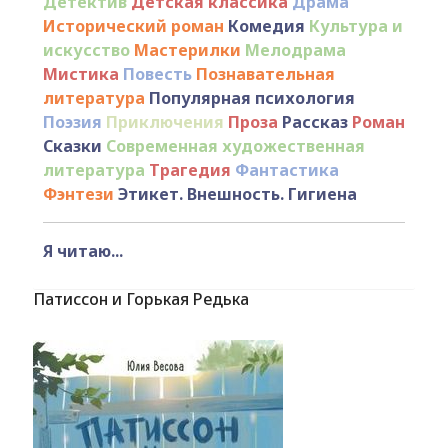
Детектив
Детская классика
Драма
Исторический роман
Комедия
Культура и
искусство
Мастерилки
Мелодрама
Мистика
Повесть
Познавательная
литература
Популярная психология
Поэзия
Приключения
Проза
Рассказ
Роман
Сказки
Современная художественная
литература
Трагедия
Фантастика
Фэнтези
Этикет. Внешность. Гигиена
Я читаю...
Патиссон и Горькая Редька