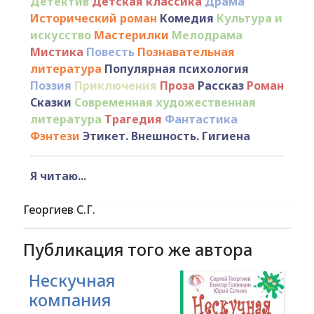
Детектив
Детская классика
Драма
Исторический роман
Комедия
Культура и
искусство
Мастерилки
Мелодрама
Мистика
Повесть
Познавательная
литература
Популярная психология
Поэзия
Приключения
Проза
Рассказ
Роман
Сказки
Современная художественная
литература
Трагедия
Фантастика
Фэнтези
Этикет. Внешность. Гигиена
Я читаю...
Георгиев С.Г.
Публикация того же автора
Нескучная
компания