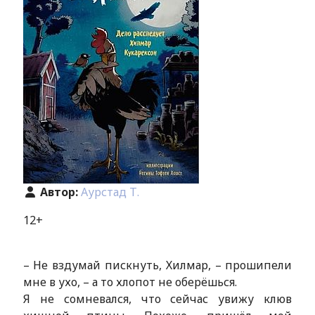
Автор:
Аурстад Т.
12+
– Не вздумай пискнуть, Хилмар, – прошипели
мне в ухо, – а то хлопот не оберёшься.
Я не сомневался, что сейчас увижу клюв