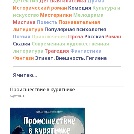
Детектив
Детская классика
Драма
Исторический роман
Комедия
Культура и
искусство
Мастерилки
Мелодрама
Мистика
Повесть
Познавательная
литература
Популярная психология
Поэзия
Приключения
Проза
Рассказ
Роман
Сказки
Современная художественная
литература
Трагедия
Фантастика
Фэнтези
Этикет. Внешность. Гигиена
Я читаю...
Происшествие в курятнике
Аурстад, Т.