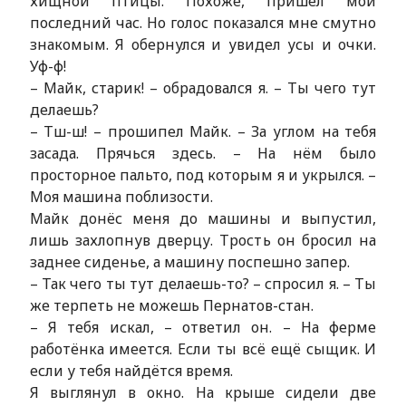
хищной птицы. Похоже, пришёл мой
последний час. Но голос показался мне смутно
знакомым. Я обернулся и увидел усы и очки.
Уф-ф!
– Майк, старик! – обрадовался я. – Ты чего тут
делаешь?
– Тш-ш! – прошипел Майк. – За углом на тебя
засада. Прячься здесь. – На нём было
просторное пальто, под которым я и укрылся. –
Моя машина поблизости.
Майк донёс меня до машины и выпустил,
лишь захлопнув дверцу. Трость он бросил на
заднее сиденье, а машину поспешно запер.
– Так чего ты тут делаешь-то? – спросил я. – Ты
же терпеть не можешь Пернатов-стан.
– Я тебя искал, – ответил он. – На ферме
работёнка имеется. Если ты всё ещё сыщик. И
если у тебя найдётся время.
Я выглянул в окно. На крыше сидели две