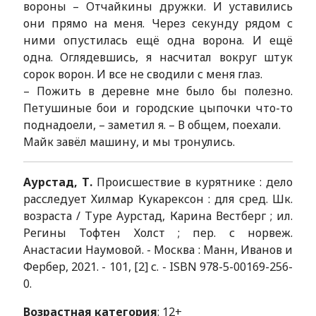
вороны – Отчайкины дружки. И уставились
они прямо на меня. Через секунду рядом с
ними опустилась ещё одна ворона. И ещё
одна. Оглядевшись, я насчитал вокруг штук
сорок ворон. И все не сводили с меня глаз.
– Пожить в деревне мне было бы полезно.
Петушиные бои и городские цыпочки что-то
поднадоели, – заметил я. – В общем, поехали.
Майк завёл машину, и мы тронулись.
Аурстад, Т.
Происшествие в курятнике : дело
расследует Хилмар Кукарексон : для сред. Шк.
возраста / Туре Аурстад, Карина Вестберг ; ил.
Регины Тофтен Холст ; пер. с норвеж.
Анастасии Наумовой. - Москва : Манн, Иванов и
Фербер, 2021. - 101, [2] с. - ISBN 978-5-00169-256-
0.
Возрастная категория
: 12+