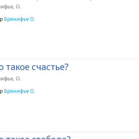
ифье, О.
ор
Бренифье О.
6+
о такое счастье?
ифье, О.
ор
Бренифье О.
6+