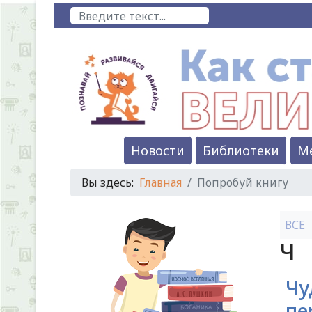
Поиск
Новости
Библиотеки
М
Вы здесь:
Главная
Попробуй книгу
ВСЕ
Ч
Чу
пе