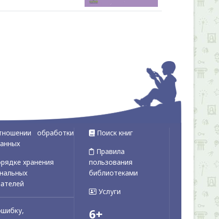
Alexandria Book Library
тношении обработки
Поиск книг
данных
Правила
рядке хранения
пользования
ональных
библиотеками
вателей
Услуги
ошибку,
6+