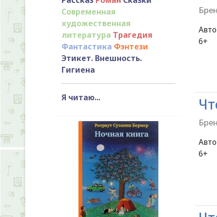
Брен
Современная
художественная
Авт
литература
Трагедия
Фантастика
Фэнтези
Этикет. Внешность.
Гигиена
Я читаю...
Чт
Брен
Авт