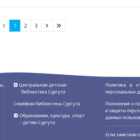
1
2
3
ы,
Центральная детская
Политика в о
библиотека Сургута
персональных 
Семейная библиотека Сургута
Положение о по
и защиты перс
Образование, культура, спорт
данных пользо
- детям Сургута
Если заметили 