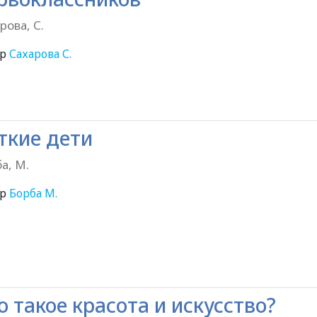
рова, С.
ор
Сахарова С.
6+
ткие дети
а, М.
ор
Борба М.
16+
о такое красота и искусство?