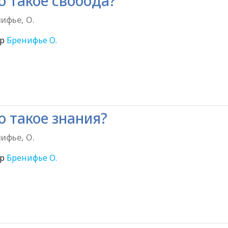
о такое свобода?
ифье, О.
ор
Бренифье О.
6+
о такое знания?
ифье, О.
ор
Бренифье О.
6+