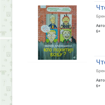
Чт
Брен
Авт
Чт
Брен
Авт