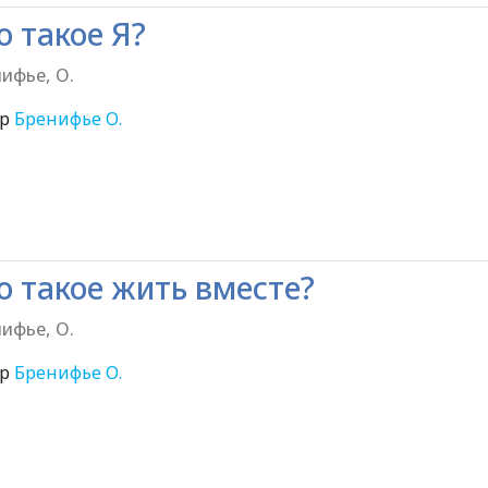
о такое Я?
ифье, О.
ор
Бренифье О.
6+
о такое жить вместе?
ифье, О.
ор
Бренифье О.
6+