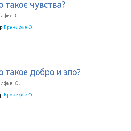
о такое чувства?
ифье, О.
ор
Бренифье О.
6+
о такое добро и зло?
ифье, О.
ор
Бренифье О.
6+