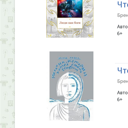
Чт
Брен
Авт
Чт
Брен
Авт