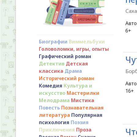
Саха
Авт
Биографии
Виммельбухи
Головоломки, игры, опыты
Графический роман
Чу
Детектив
Детская
классика
Драма
Борб
Исторический роман
Авт
Комедия
Культура и
искусство
Мастерилки
Мелодрама
Мистика
Повесть
Познавательная
литература
Популярная
психология
Поэзия
Чт
Приключения
Проза
Рассказ
Роман
Сказки