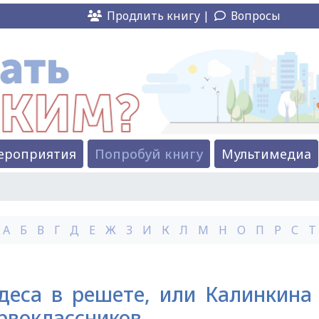
Продлить книгу |
Вопросы
ероприятия
Попробуй книгу
Мультимедиа
А
Б
В
Г
Д
Е
Ж
З
И
К
Л
М
Н
О
П
Р
С
Т
деса в решете, или Калинкина
рвоклассников