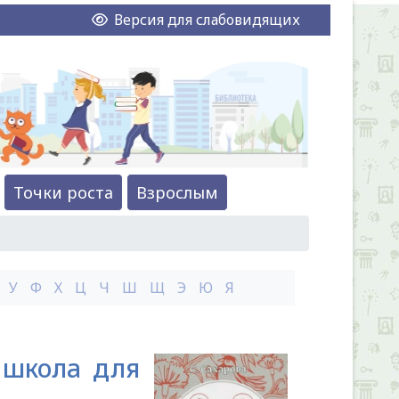
Версия для слабовидящих
Точки роста
Взрослым
У
Ф
Х
Ц
Ч
Ш
Щ
Э
Ю
Я
 школа для