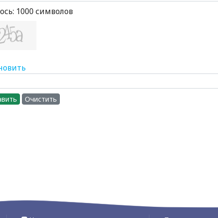
ось:
1000
символов
новить
авить
Очистить