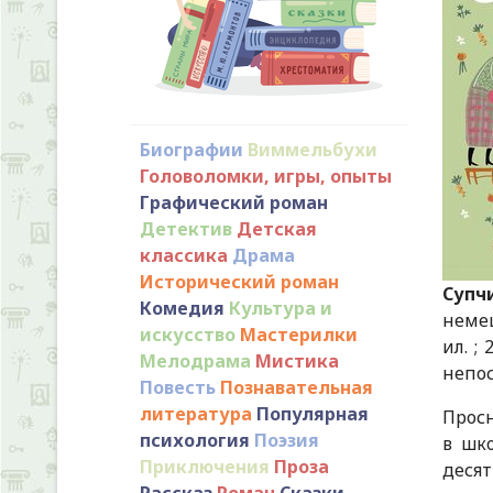
Биографии
Виммельбухи
Головоломки, игры, опыты
Графический роман
Детектив
Детская
классика
Драма
Исторический роман
Супч
Комедия
Культура и
немец
искусство
Мастерилки
ил. ;
Мелодрама
Мистика
непо
Повесть
Познавательная
литература
Популярная
Просн
психология
Поэзия
в шко
Приключения
Проза
деся
Рассказ
Роман
Сказки