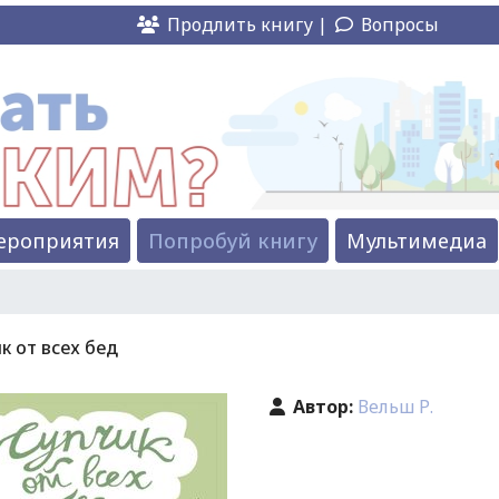
Продлить книгу |
Вопросы
ероприятия
Попробуй книгу
Мультимедиа
к от всех бед
Автор:
Вельш Р.