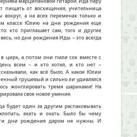
ерняка марципановой гитарой: Ида пару
ут пищать от восхищения, учительница
вокруг, а на всех переменах только и
вом классе Юлию на дни рождения еще
то: кто приглашает сам, того и другие
 весь, но дни рождения Иды – это всегда
в цирк, а потом они пили сок вместе с
ень всем – и кто хотел, и кто нет –
сказывали, как всё было. А какое Юлии
ленный грушевый и сильно ли удивлялся
лось жонглировать тремя шариками! На
ировала свое новое умение.
Ида будет один за другим распаковывать
 хлопать, ахать и охать. Было бы чему
 эти дни рождения даром не нужны. И