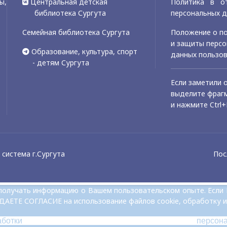
ы,
Центральная детская
Политика в о
библиотека Сургута
персональных 
Семейная библиотека Сургута
Положение о по
и защиты перс
Образование, культура, спорт
данных пользо
- детям Сургута
Если заметили 
выделите фрагм
и нажмите Ctrl+
система г.Сургута
Пос
и получать информацию о Вашем пользовательском опыте. Если
 ДАЕТЕ СОГЛАСИЕ на использование файлов cookie, обработку и
аботки персон