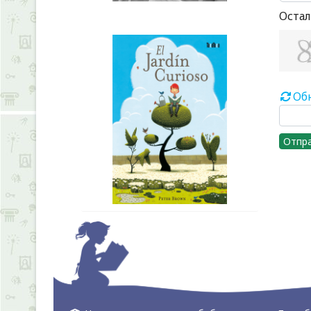
Остал
Об
Отпр