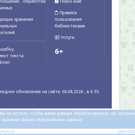
тношении обработки
Поиск книг
данных
Правила
рядке хранения
пользования
ональных
библиотеками
вателей
Услуги
ошибку,
6+
ент текста
Enter
леднее обновление на сайте: 06.08.2026 , в 6 55.
 Вы не хотите, чтобы ваши данные обрабатывались, вы должны
 хранение Ваших персональных данных.
альных данных