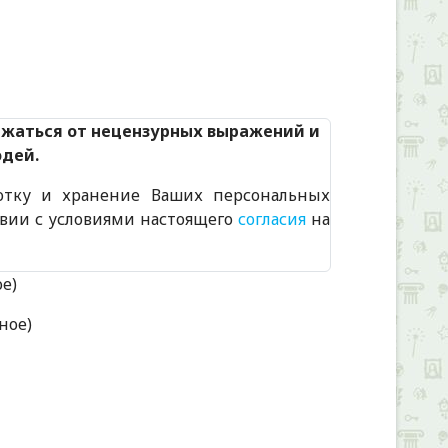
Alexandria Book Library
ржаться от нецензурных выражений и
юдей.
отку и хранение Ваших персональных
твии с условиями настоящего
согласия
на
ое)
ное)