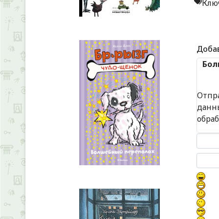
Клю
Доба
Бол
Отпр
данн
обра
Текст