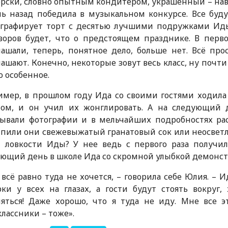
рски, словно опытным кондитером, украшенный – нав
ль назад победила в музыкальном конкурсе. Все буд
ографирует торт с десятью лучшими подружками Иды 
оворов будет, что о предстоящем празднике. В пер
ашали, теперь, понятное дело, больше нет. Всё прос
ашают. Конечно, некоторые зовут весь класс, ну почти
о особенное.
мер, в прошлом году Ида со своими гостями ходила 
ном, и он учил их жонглировать. А на следующий д
ывали фотографии и в мельчайших подробностях рас
 пили они свежевыжатый гранатовый сок или неосвет
н ловкости Иды? У нее ведь с первого раза получи
ющий день в школе Ида со скромной улыбкой демонстр
всё равно туда не хочется, – говорила себе Юлия. – 
ки у всех на глазах, а гости будут стоять вокруг,
ляться! Даже хорошо, что я туда не иду. Мне все
лассники – тоже».