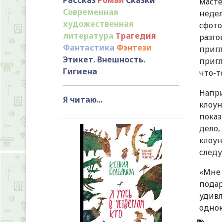
масте
Современная
неде
художественная
сфот
литература
Трагедия
разг
Фантастика
Фэнтези
пригл
Этикет. Внешность.
пригл
Гигиена
что-т
Напри
Я читаю...
клоу
показ
дело,
клоу
следу
«Мне 
подар
удив
однок