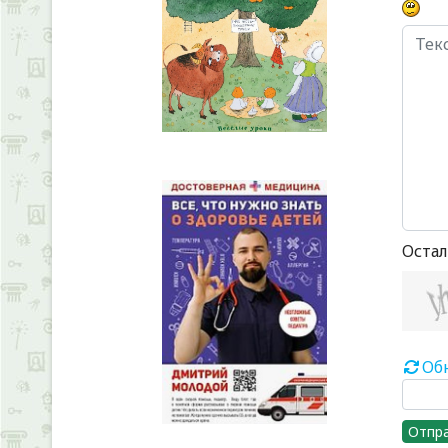
Остал
Об
Отпр