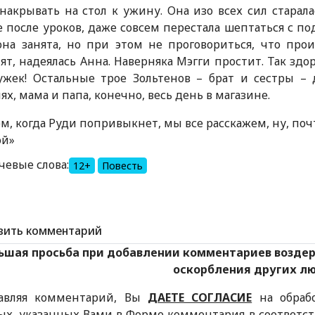
накрывать на стол к ужину. Она изо всех сил старала
 после уроков, даже совсем перестала шептаться с п
на занята, но при этом не проговориться, что прои
ят, надеялась Анна. Наверняка Мэгги простит. Так здор
ужек! Остальные трое Зольтенов – брат и сестры –
ях, мама и папа, конечно, весь день в магазине.
м, когда Руди попривыкнет, мы все расскажем, ну, почт
ой»
чевые слова:
12+
Повесть
вить комментарий
ьшая просьба при добавлении комментариев возде
оскорбления других л
авляя комментарий, Вы
ДАЕТЕ СОГЛАСИЕ
на обраб
ых, указанных Вами в Форме комментария в соответс