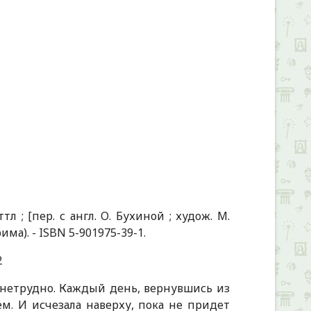
тл ; [пер. с англ. О. Бухиной ; худож. М.
грима). - ISBN 5-901975-39-1.
2
 нетрудно. Каждый день, вернувшись из
м. И исчезала наверху, пока не придет