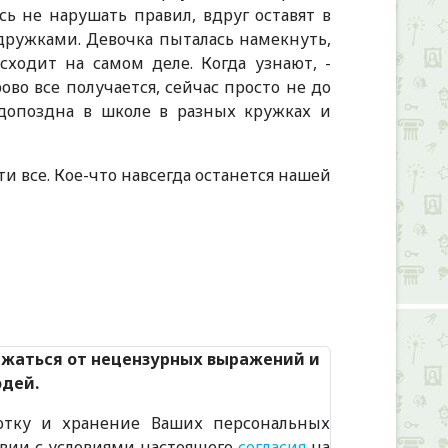
сь не нарушать правил, вдруг оставят в
одружками. Девочка пыталась намекнуть,
сходит на самом деле. Когда узнают, -
ово все получается, сейчас просто не до
 допоздна в школе в разных кружках и
и все. Кое-что навсегда останется нашей
Alexandria Book Library
ржаться от нецензурных выражений и
юдей.
отку и хранение Ваших персональных
твии с условиями настоящего
согласия
на