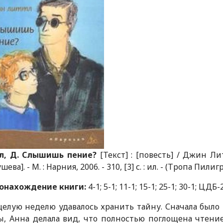
л, Д. Слышишь пение?
[Текст] : [повесть] / Джин Лит
ева]. - М. : Нарния, 2006. - 310, [3] с. : ил. - (Тропа Пили
онахождение книги:
4-1; 5-1; 11-1; 15-1; 25-1; 30-1; ЦДБ-
елую неделю удавалось хранить тайну. Сначала было
, Анна делала вид, что полностью поглощена чтение