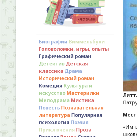
Биографии
Виммельбухи
Головоломки, игры, опыты
Графический роман
Детектив
Детская
классика
Драма
Исторический роман
Комедия
Культура и
искусство
Мастерилки
Литт
Мелодрама
Мистика
Патруш
Повесть
Познавательная
Мест
литература
Популярная
психология
Поэзия
«Им ц
Приключения
Проза
школы
Рассказ
Роман
Сказки