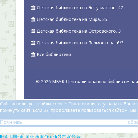
Детская библиотека на Энтузиастов, 47
Детская библиотека на Мира, 35
Детская библиотека на Островского, 3
Детская библиотека на Лермонтова, 6/3
Все библиотеки
© 2026 МБУК Централизованная библиотечная 
Сайт использует файлы cookie. Они позволяют узнавать Вас 
покинуть сайт. Если Вы продолжаете пользоваться сайтом, Вы
Политика обр
旺商聊
旺商聊
旺商聊
QuickQ
汽水音乐