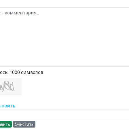
ось:
1000
символов
новить
авить
Очистить