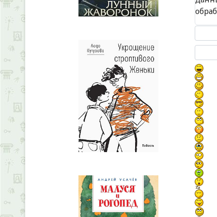
обра
Текст