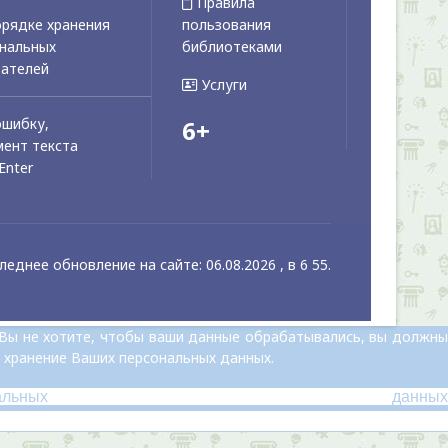
Правила
рядке хранения
пользования
ональных
библиотеками
вателей
Услуги
ошибку,
6+
ент текста
Enter
леднее обновление на сайте: 06.08.2026 , в 6 55.
 Вы не хотите, чтобы ваши данные обрабатывались, вы должны
 хранение Ваших персональных данных.
альных данных