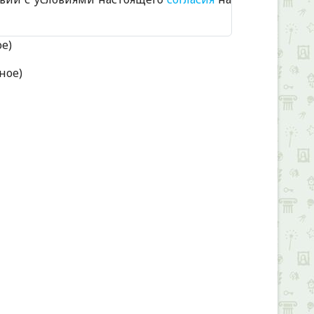
ое)
ное)