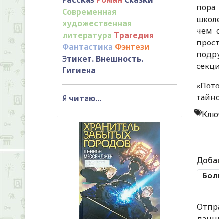
пора 
Современная
школе
художественная
чем о
литература
Трагедия
прост
Фантастика
Фэнтези
подр
Этикет. Внешность.
секци
Гигиена
«Пото
тайн
Я читаю...
Клю
Доба
Бол
Отпр
данн