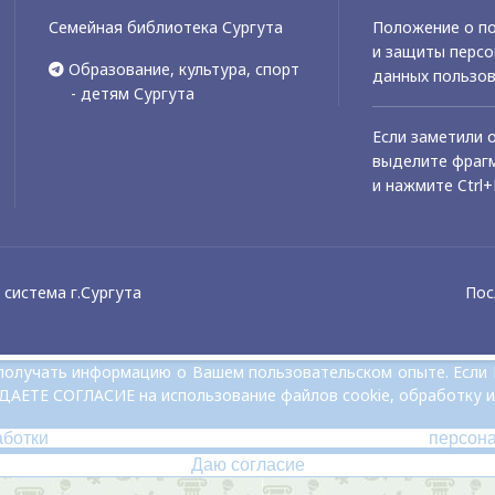
Семейная библиотека Сургута
Положение о по
и защиты перс
Образование, культура, спорт
данных пользо
- детям Сургута
Если заметили 
выделите фрагм
и нажмите Ctrl+
система г.Сургута
Пос
и получать информацию о Вашем пользовательском опыте. Если
 ДАЕТЕ СОГЛАСИЕ на использование файлов cookie, обработку и
аботки персон
Даю согласие