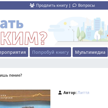
Продлить книгу |
Вопросы
ероприятия
Попробуй книгу
Мультимедиа
ишь пение?
Автор:
Литтл