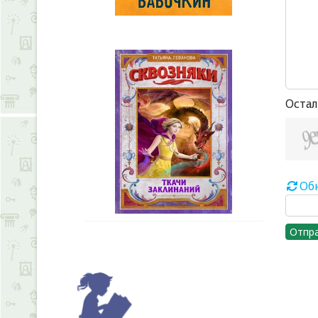
Остал
Об
Отпр