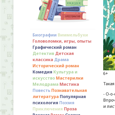
Биографии
Виммельбухи
Головоломки, игры, опыты
Графический роман
Детектив
Детская
классика
Драма
Исторический роман
Комедия
Культура и
искусство
Мастерилки
Такая
Мелодрама
Мистика
Повесть
Познавательная
- О-о
литература
Популярная
Впроч
психология
Поэзия
и лис
Приключения
Проза
Рассказ
Роман
Сказки