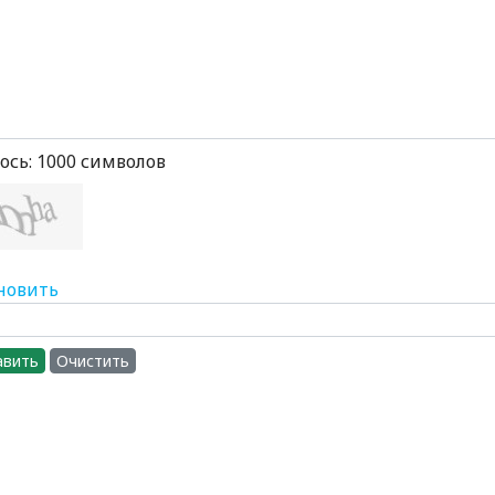
ось:
1000
символов
новить
авить
Очистить