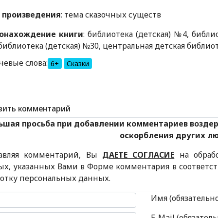
 произведения
: тема сказочных существ
онахождение книги
: библиотека (детская) №4, библи
библиотека (детская) №30, центральная детская библио
чевые слова:
6+
Сказки
вить комментарий
ьшая просьба при добавлении комментариев возде
оскорбления других л
авляя комментарий, Вы
ДАЕТЕ СОГЛАСИЕ
на обраб
ых, указанных Вами в Форме комментария в соответс
ботку персональных данных.
 комментария
Имя (обязательн
E-Mail (обязатель