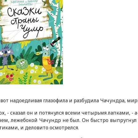
6+
 вот надоедливая глазофила и разбудила Чачундра, мир
-ох, - сказал он и потянулся всеми четырьмя лапками, - а
ем, лежебокой Чачундр не был. Он быстро выпругнул 
тиками, и деловито осмотрелся.