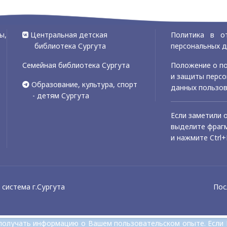
ы,
Центральная детская
Политика в о
библиотека Сургута
персональных 
Семейная библиотека Сургута
Положение о по
и защиты перс
Образование, культура, спорт
данных пользо
- детям Сургута
Если заметили 
выделите фрагм
и нажмите Ctrl+
система г.Сургута
Пос
и получать информацию о Вашем пользовательском опыте. Если