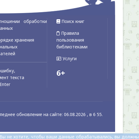
тношении обработки
Поиск книг
данных
Правила
рядке хранения
пользования
ональных
библиотеками
вателей
Услуги
ошибку,
6+
ент текста
Enter
леднее обновление на сайте: 06.08.2026 , в 6 55.
 Вы не хотите, чтобы ваши данные обрабатывались, вы должны