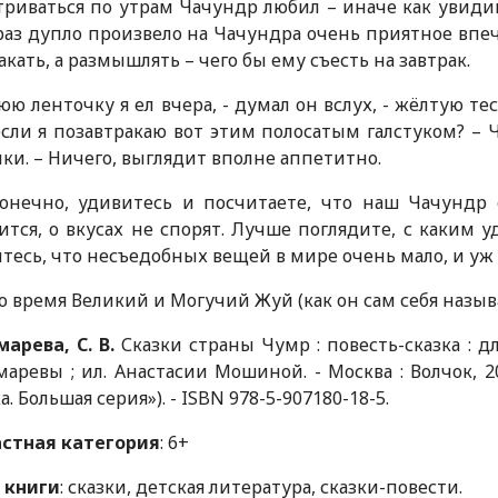
риваться по утрам Чачундр любил – иначе как увидишь
раз дупло произвело на Чачундра очень приятное впеча
акать, а размышлять – чего бы ему съесть на завтрак.
юю ленточку я ел вчера, - думал он вслух, - жёлтую те
если я позавтракаю вот этим полосатым галстуком? – 
ки. – Ничего, выглядит вполне аппетитно.
конечно, удивитесь и посчитаете, что наш Чачундр 
ится, о вкусах не спорят. Лучше поглядите, с каким 
тесь, что несъедобных вещей в мире очень мало, и уж к
то время Великий и Могучий Жуй (как он сам себя называ
арева, С. В.
Сказки страны Чумр : повесть-сказка : д
аревы ; ил. Анастасии Мошиной. - Москва : Волчок, 2021.
а. Большая серия»). - ISBN 978-5-907180-18-5.
астная категория
: 6+
 книги
: сказки, детская литература, сказки-повести.