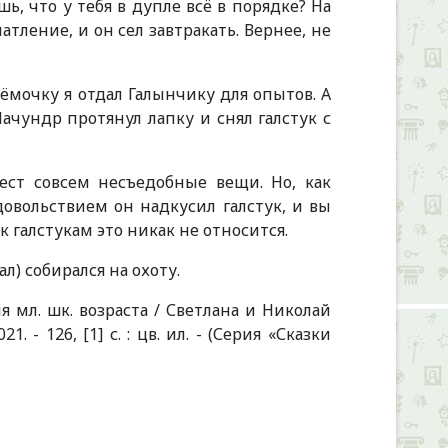
, что у тебя в дупле всё в порядке? На
тление, и он сел завтракать. Вернее, не
сёмочку я отдал Галынчику для опытов. А
Чачундр протянул лапку и снял галстук с
ест совсем несъедобные вещи. Но, как
удовольствием он надкусил галстук, и вы
 галстукам это никак не относится.
л) собирался на охоту.
ля мл. шк. возраста / Светлана и Николай
 - 126, [1] с. : цв. ил. - (Серия «Сказки