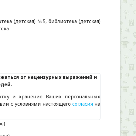
отека (детская) №5, библиотека (детская)
тека
Alexandria Book Library
ржаться от нецензурных выражений и
юдей.
отку и хранение Ваших персональных
твии с условиями настоящего
согласия
на
ое)
ное)