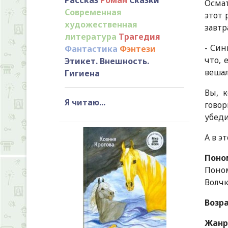
Осмат
Современная
этот 
художественная
завтр
литература
Трагедия
- Син
Фантастика
Фэнтези
что, 
Этикет. Внешность.
вешал
Гигиена
Вы, 
Я читаю...
говор
убеди
А в э
Поном
Поном
Волчк
Возр
Жанр