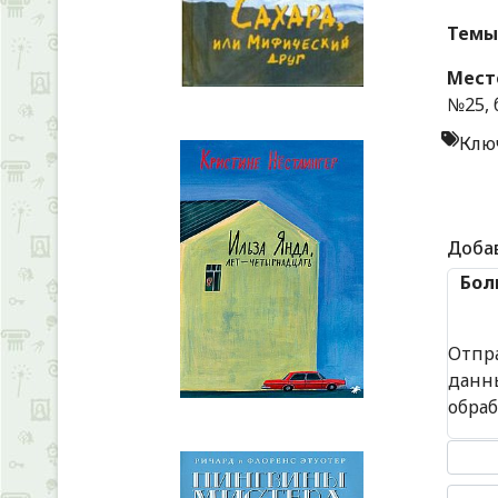
Темы
Мест
№25, 
Клю
Доба
Бол
Отпр
данн
обра
Текст