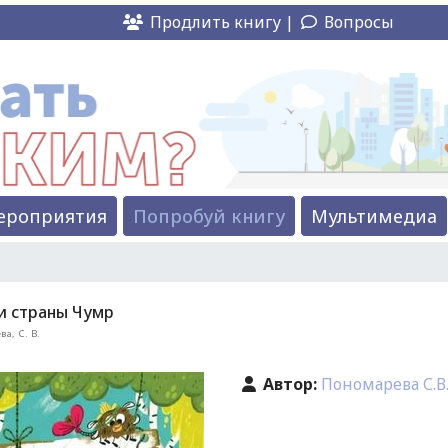
Продлить книгу |
Вопросы
ероприятия
Попробуй книгу
Мультимедиа
и страны Чумр
а, С. В.
Автор:
Пономарева С.В