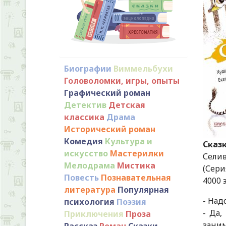
Биографии
Виммельбухи
Головоломки, игры, опыты
Графический роман
Детектив
Детская
классика
Драма
Исторический роман
Комедия
Культура и
Сказ
искусство
Мастерилки
Селиве
Мелодрама
Мистика
(Сери
Повесть
Познавательная
4000 
литература
Популярная
- Над
психология
Поэзия
- Да,
Приключения
Проза
зани
Рассказ
Роман
Сказки