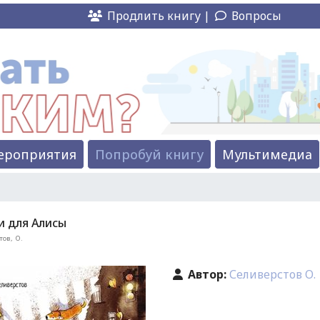
Продлить книгу |
Вопросы
ероприятия
Попробуй книгу
Мультимедиа
и для Алисы
тов, О.
Автор:
Селиверстов О.