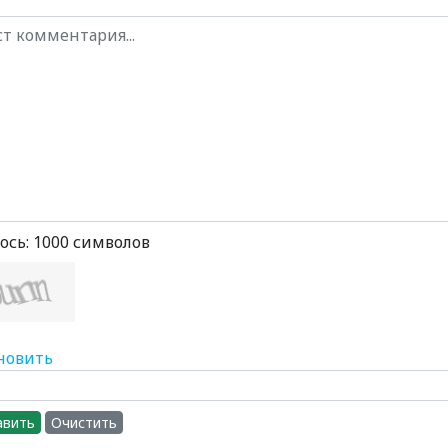
ось:
1000
символов
новить
авить
Очистить