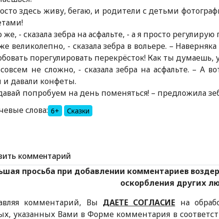
росто здесь живу, бегаю, и родители с детьми фотограф
етами!
о же, - сказала зебра на асфальте, - а я просто регулир
 же великолепно, - сказала зебра в вольере. – Наверняка
бовать порегулировать перекрёсток! Как ты думаешь, 
 совсем не сложно, - сказала зебра на асфальте. – А 
 и давали конфеты.
 давай попробуем на день поменяться! – предложила зеб
чевые слова:
6+
Сказки
вить комментарий
ьшая просьба при добавлении комментариев возде
оскорбления других л
авляя комментарий, Вы
ДАЕТЕ СОГЛАСИЕ
на обраб
ых, указанных Вами в Форме комментария в соответс