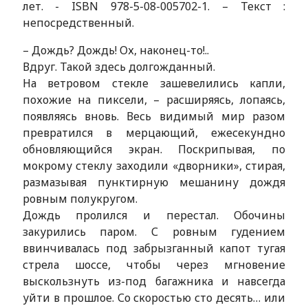
лет. - ISBN 978-5-08-005702-1. – Текст :
непосредственный.
– Дождь? Дождь! Ох, наконец-то!..
Вдруг. Такой здесь долгожданный.
На ветровом стекле зашевелились капли,
похожие на пиксели, – расширяясь, лопаясь,
появляясь вновь. Весь видимый мир разом
превратился в мерцающий, ежесекундно
обновляющийся экран. Поскрипывая, по
мокрому стеклу заходили «дворники», стирая,
размазывая пунктирную мешанину дождя
ровным полукругом.
Дождь пролился и перестал. Обочины
закурились паром. С ровным гудением
ввинчивалась под забрызганный капот тугая
стрела шоссе, чтобы через мгновение
выскользнуть из-под багажника и навсегда
уйти в прошлое. Со скоростью сто десять… или