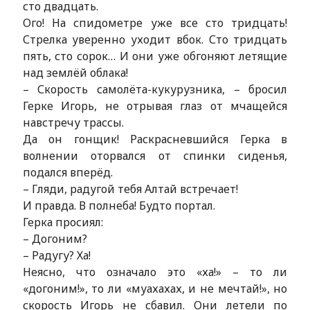
сто двадцать.
Ого! На спидометре уже все сто тридцать!
Стрелка уверенно уходит вбок. Сто тридцать
пять, сто сорок… И они уже обгоняют летящие
над землёй облака!
– Скорость самолёта-кукурузника, – бросил
Герке Игорь, не отрывая глаз от мчащейся
навстречу трассы.
Да он гонщик! Раскрасневшийся Герка в
волнении оторвался от спинки сиденья,
подался вперёд.
– Гляди, радугой тебя Алтай встречает!
И правда. В полнеба! Будто портал.
Герка просиял:
– Догоним?
– Радугу? Ха!
Неясно, что означало это «ха!» – то ли
«догоним!», то ли «муахахах, и не мечтай!», но
скорость Игорь не сбавил. Они летели по