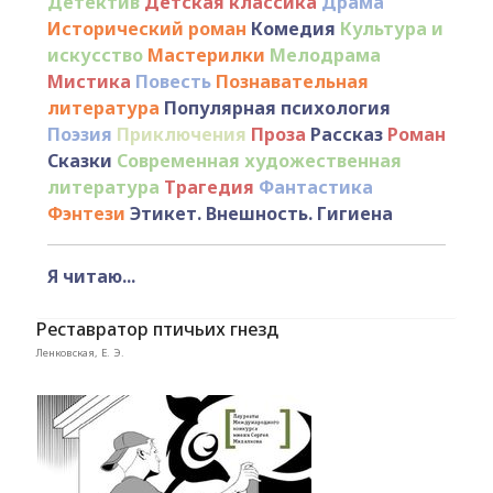
Детектив
Детская классика
Драма
Исторический роман
Комедия
Культура и
искусство
Мастерилки
Мелодрама
Мистика
Повесть
Познавательная
литература
Популярная психология
Поэзия
Приключения
Проза
Рассказ
Роман
Сказки
Современная художественная
литература
Трагедия
Фантастика
Фэнтези
Этикет. Внешность. Гигиена
Я читаю...
Реставратор птичьих гнезд
Ленковская, Е. Э.