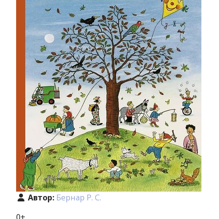
Автор:
Бернар Р. С.
0+