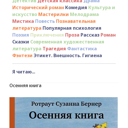
Детектив
Детская классика
Драма
Исторический роман
Комедия
Культура и
искусство
Мастерилки
Мелодрама
Мистика
Повесть
Познавательная
литература
Популярная психология
Поэзия
Приключения
Проза
Рассказ
Роман
Сказки
Современная художественная
литература
Трагедия
Фантастика
Фэнтези
Этикет. Внешность. Гигиена
Я читаю...
Осенняя книга