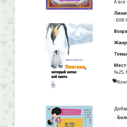
А всё
Линиц
: БХВ-
Возр
Жанр
Темы
Мест
№25, 
Клю
Доба
Бол