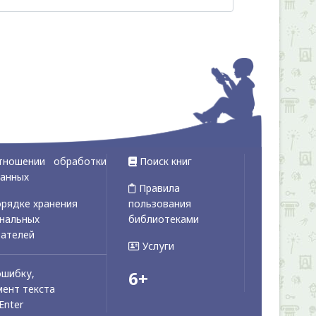
тношении обработки
Поиск книг
данных
Правила
рядке хранения
пользования
ональных
библиотеками
вателей
Услуги
ошибку,
6+
ент текста
Enter