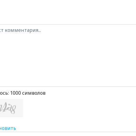
ось:
1000
символов
новить