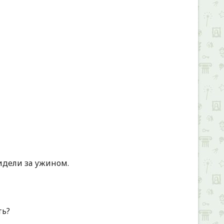
+
идели за ужином.
ть?