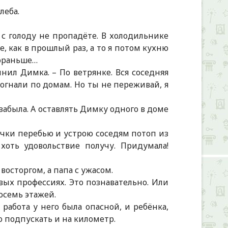
леба.
, с голоду не пропадёте. В холодильнике
, как в прошлый раз, а то я потом кухню
пораньше…
мнил Димка. – По ветрянке. Вся соседняя
зогнали по домам. Но ты не переживай, я
забыла. А оставлять Димку одного в доме
почки перебью и устрою соседям потоп из
 хоть удовольствие получу. Придумала!
восторгом, а папа с ужасом.
овых профессиях. Это познавательно. Или
осемь этажей.
 работа у него была опасной, и ребёнка,
о подпускать и на километр.