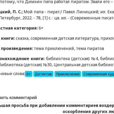
 потому, что Димкин папа работал пиратом. Звали его –
кий, П. С.;
Мой папа - пират;/ Павел Линицкий; ил. Е
Петербург, 2022. - 78, [1] с. : цв. ил. - (Современные писа
астная категория:
6+
 книги:
сказка, современная детская литература, прик
 произведения:
тема приключений, тема пиратов
онахождение книги:
библиотека (детская) №4, библио
библиотека (детская) №30, Центральная детская библио
чевые слова:
6+
Детектив
Приключения
Современная худ
вить комментарий
ьшая просьба при добавлении комментариев возде
оскорбления других л