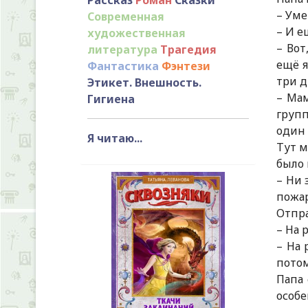
– Уме
Современная
– И е
художественная
– Вот
литература
Трагедия
ещё я
Фантастика
Фэнтези
три д
Этикет. Внешность.
– Мам
Гигиена
групп
один 
Я читаю...
Тут м
было 
– Ни 
пожар
Отпра
– На 
– На 
потом
Папа 
особе