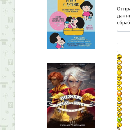
Отпр
данн
обра
Текст