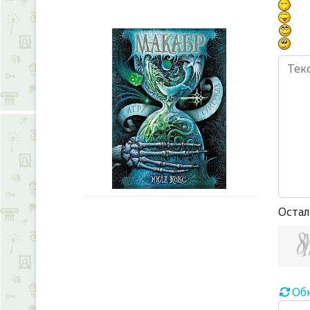
Остал
Об