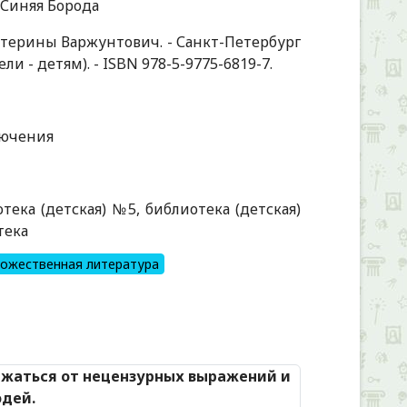
 Синяя Борода
катерины Варжунтович. - Санкт-Петербург
тели - детям). - ISBN 978-5-9775-6819-7.
лючения
тека (детская) №5, библиотека (детская)
тека
ожественная литература
Alexandria Book Library
ржаться от нецензурных выражений и
юдей.