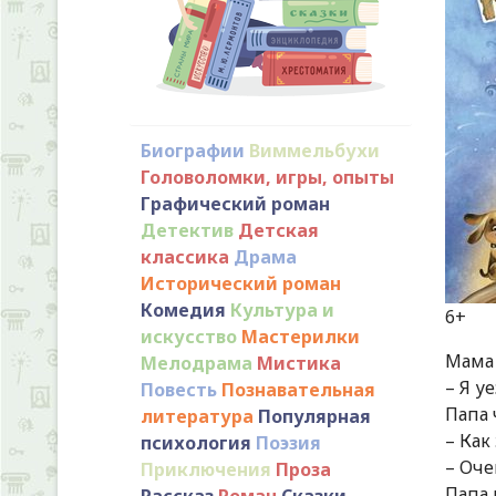
Биографии
Виммельбухи
Головоломки, игры, опыты
Графический роман
Детектив
Детская
классика
Драма
Исторический роман
Комедия
Культура и
искусство
Мастерилки
Мама 
Мелодрама
Мистика
– Я у
Повесть
Познавательная
Папа 
литература
Популярная
– Как
психология
Поэзия
– Оче
Приключения
Проза
Папа 
Рассказ
Роман
Сказки