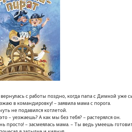
6
вернулась с работы поздно, когда папа с Димкой уже с
езжаю в командировку! – заявила мама с порога.
чуть не подавился котлетой.
 это – уезжаешь? А как мы без тебя? – растерялся он.
нь просто! – засмеялась мама. – Ты ведь умеешь готови
почесал в затылке и кивнул.