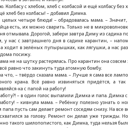
ю. Колбасу с хлебом, хлеб с колбасой и ещё колбасу без х
щё хлеб без колбасы! – добавил Димка.
, целых четыре блюда! – обрадовалась мама. – Значит
йца есть, их можно сварить. Только не в микроволновке
ня отмывала. Дорогой, забери завтра Диму из садика 
, у нас с завтрашнего дня в садике карантин, – напо
а ходит в зелёных пупырышках, как лягушки, а нас ра
дома посижу.
ама не на шутку растерялась. Про карантин она совсем 
всё равно что закинуть туда атомную бомбу.
за что, – твёрдо сказала мама. – Лучше я сама все лам
ного крана. Всё равно извиняться придётся, а так
вляйся-ка с папой на работу!
работу?! – в один голос выпалили Димка и папа. Димка с 
работу! – кивнула мама. – Ребёнку полезно узнать о н
 папа пусть сам делает ремонт соседям снизу. На все в
схватился за голову. Ремонт он делал уже трижды. Но
нно такого шилопопистого, как Димка, туда нельзя был