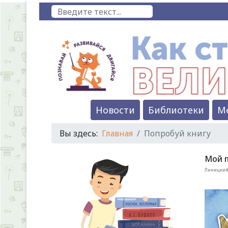
Поиск
Новости
Библиотеки
М
Вы здесь:
Главная
Попробуй книгу
Мой п
Линицкий,