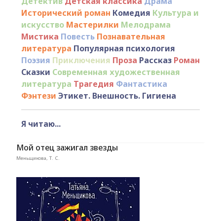
Детектив
Детская классика
Драма
Исторический роман
Комедия
Культура и
искусство
Мастерилки
Мелодрама
Мистика
Повесть
Познавательная
литература
Популярная психология
Поэзия
Приключения
Проза
Рассказ
Роман
Сказки
Современная художественная
литература
Трагедия
Фантастика
Фэнтези
Этикет. Внешность. Гигиена
Я читаю...
Мой отец зажигал звезды
Меньщикова, Т. С.