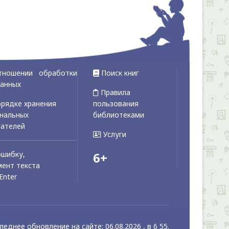
тношении обработки
Поиск книг
данных
Правила
рядке хранения
пользования
ональных
библиотеками
вателей
Услуги
ошибку,
6+
ент текста
Enter
леднее обновление на сайте: 06.08.2026 , в 6 55.