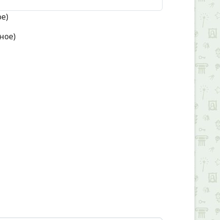
ое)
ное)