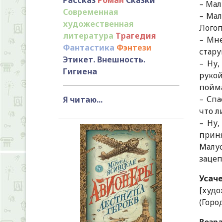
– Мал
Современная
– Мал
художественная
Логоп
литература
Трагедия
– Мне
Фантастика
Фэнтези
стару
Этикет. Внешность.
– Ну,
Гигиена
рукой
пойма
– Спа
Я читаю...
что л
– Ну,
приня
Малус
зацеп
Усаче
[худо
(Горо