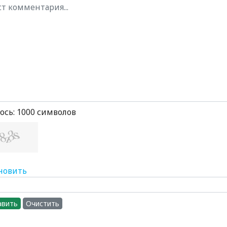
ось:
1000
символов
новить
авить
Очистить