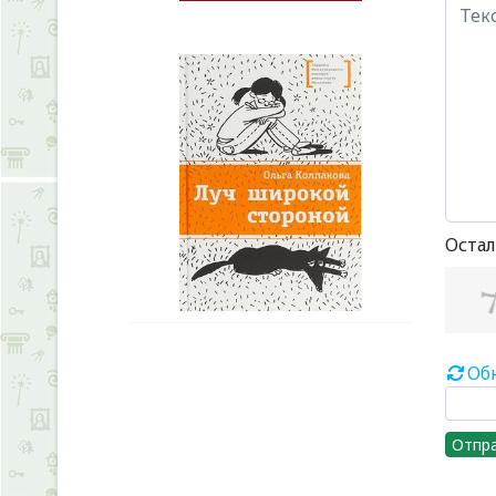
Остал
Об
Отпр