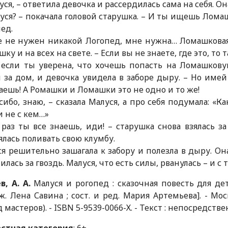
уся, – ответила девочка и рассердилась сама на себя. О
уся? – покачала головой старушка. – И ты ищешь Лома
ед.
 не нужен никакой Логопед, мне нужна… Ломашковая 
шку и на всех на свете. – Если вы не знаете, где это, то 
 если ты уверена, что хочешь попасть на Ломашковую
 за дом, и девочка увидела в заборе дыру. – Но имей
ешь! А Ромашки и Ломашки это не одно и то же!
сибо, знаю, – сказала Малуся, а про себя подумала: «К
и не с кем…»
 раз ты все знаешь, иди! – старушка снова взялась з
лась поливать свою клумбу.
я решительно зашагала к забору и полезла в дыру. Она
илась за гвоздь. Малуся, что есть силы, рванулась – и с
в, А. А.
Малуся и рогопед : сказочная повесть для дет
ж. Лена Савина ; сост. и ред. Мария Артемьева]. - Моск
д мастеров). - ISBN 5-9539-0066-Х. - Текст : непосредств