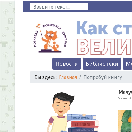
Поиск
Новости
Библиотеки
М
Вы здесь:
Главная
Попробуй книгу
Малус
Усачев, А.