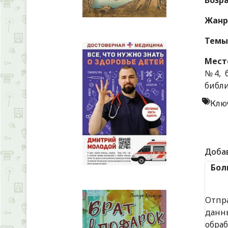
Возр
Жанр
Темы
Мест
№4, б
библи
Клю
Доба
Бол
Отпр
данн
обра