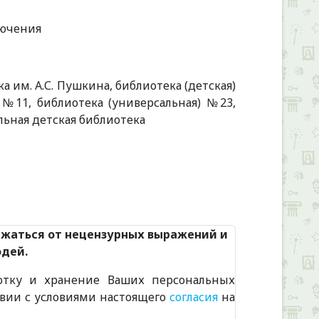
лючения
а им. А.С. Пушкина, библиотека (детская)
 №11, библиотека (универсальная) №23,
льная детская библиотека
Alexandria Book Library
ржаться от нецензурных выражений и
юдей.
отку и хранение Ваших персональных
твии с условиями настоящего
согласия
на