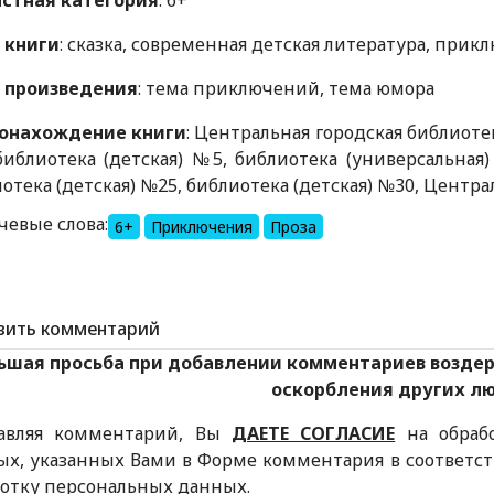
астная категория
: 6+
 книги
: сказка, современная детская литература, прик
 произведения
: тема приключений, тема юмора
онахождение книги
: Центральная городская библиотек
иблиотека (детская) №5, библиотека (универсальная)
отека (детская) №25, библиотека (детская) №30, Центра
чевые слова:
6+
Приключения
Проза
вить комментарий
ьшая просьба при добавлении комментариев возде
оскорбления других л
авляя комментарий, Вы
ДАЕТЕ СОГЛАСИЕ
на обраб
ых, указанных Вами в Форме комментария в соответс
ботку персональных данных.