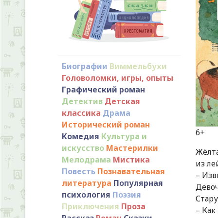
Биографии
Виммельбухи
Головоломки, игры, опыты
Графический роман
Детектив
Детская
классика
Драма
Исторический роман
Комедия
Культура и
искусство
Мастерилки
Жёлта
Мелодрама
Мистика
из ле
Повесть
Познавательная
– Изв
литература
Популярная
Девоч
психология
Поэзия
Стару
Приключения
Проза
– Как
Рассказ
Роман
Сказки