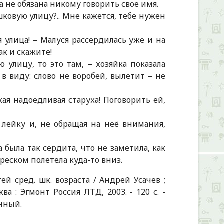
на не обязана никому говорить свое имя.
шковую улицу?.. Мне кажется, тебе нужен
улица! – Малуся рассердилась уже и на
так и скажите!
 улицу, то это там, – хозяйка показала
 в виду: слово не воробей, вылетит – не
акая надоедливая старуха! Поговорить ей,
а лейку и, не обращая на неё внимания,
 была так сердита, что не заметила, как
 треском полетела куда-то вниз.
ей сред. шк. возраста / Андрей Усачев ;
ва : Эгмонт Россия ЛТД, 2003. - 120 с. -
енный.