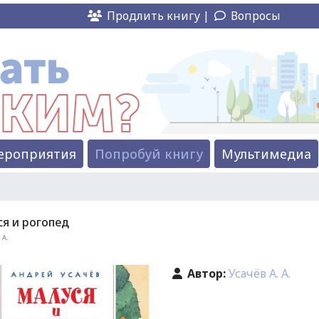
Продлить книгу |
Вопросы
ероприятия
Попробуй книгу
Мультимедиа
я и рогопед
 А.
Автор:
Усачёв А. А.