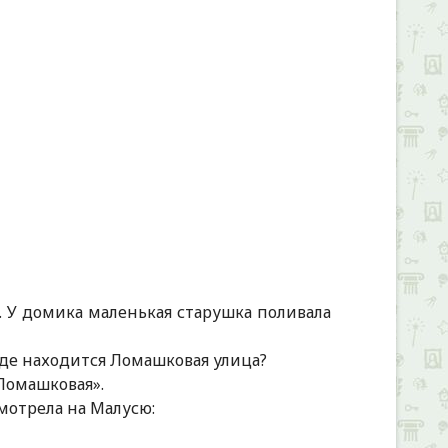
+
 У домика маленькая старушка поливала
, где находится Ломашковая улица?
«Ломашковая».
мотрела на Малусю: