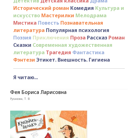
Детектив
Детская классика
Драма
Исторический роман
Комедия
Культура и
искусство
Мастерилки
Мелодрама
Мистика
Повесть
Познавательная
литература
Популярная психология
Поэзия
Приключения
Проза
Рассказ
Роман
Сказки
Современная художественная
литература
Трагедия
Фантастика
Фэнтези
Этикет. Внешность. Гигиена
Я читаю...
Фея Бориса Ларисовна
Русакова, Т. В.