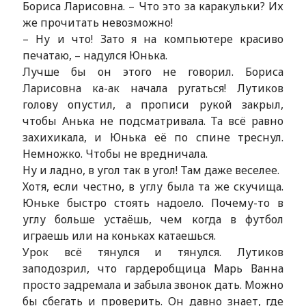
Бориса Ларисовна. – Что это за каракульки? Их
же прочитать невозможно!
– Ну и что! Зато я на компьютере красиво
печатаю, – надулся Юнька.
Лучше бы он этого не говорил. Бориса
Ларисовна ка-ак начала ругаться! Лутиков
голову опустил, а прописи рукой закрыл,
чтобы Анька не подсматривала. Та всё равно
захихикала, и Юнька её по спине треснул.
Немножко. Чтобы не вредничала.
Ну и ладно, в угол так в угол! Там даже веселее.
Хотя, если честно, в углу была та же скучища.
Юньке быстро стоять надоело. Почему-то в
углу больше устаёшь, чем когда в футбол
играешь или на коньках катаешься.
Урок всё тянулся и тянулся. Лутиков
заподозрил, что гардеробщица Марь Ванна
просто задремала и забыла звонок дать. Можно
бы сбегать и проверить. Он давно знает, где