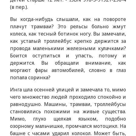
(в пер.).
Вы когда-нибудь слышали, как на повороте
плачут трамваи? Это рельсы больно жмут
колеса, как тесный ботинок ногу. Вы замечали,
как усталый троллейбус крепко держится за
провода маленькими железными кулачками?
Боится оступиться и упасть, потому и
держится. Вы обращали внимание, как
моргают фары автомобилей, словно в глаз
попала соринка?
Инга шла осенней улицей и замечала то, мимо
чего множество людей проходило спокойно и
равнодушно. Машины, трамваи, троллейбусы
становились похожими на живые существа.
Мимо, глухо щелкая языком, подобно
озорному мальчишке, промчался мотоцикл. На
башне с часами ударил колокол. Может быть,