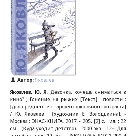
Автор:
Яковлев
Яковлев, Ю. Я.
Девочка, хочешь сниматься в
кино? ; Гонение на рыжих [Текст] : повести :
[для среднего и старшего школьного возраста]
/ Ю. Яковлев ; [художник Е. Володькина]. -
Москва : ЭНАС-КНИГА, 2017. - 205, [2] с. : ил. ; 22
см. - (Куда уходит детство). - 2000 экз. - 12+. Для
детей старше 12 лет. - ISBN 978-5-91921-290-4