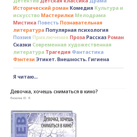
Детектив
Детская классика
Драма
Исторический роман
Комедия
Культура и
искусство
Мастерилки
Мелодрама
Мистика
Повесть
Познавательная
литература
Популярная психология
Поэзия
Приключения
Проза
Рассказ
Роман
Сказки
Современная художественная
литература
Трагедия
Фантастика
Фэнтези
Этикет. Внешность. Гигиена
Я читаю...
Девочка, хочешь сниматься в кино?
Яковлев Ю. Я.