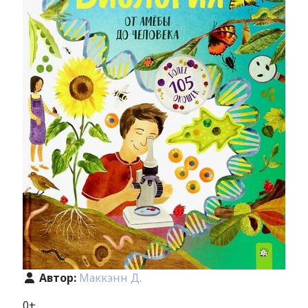
Автор:
Маккэнн Д.
0+