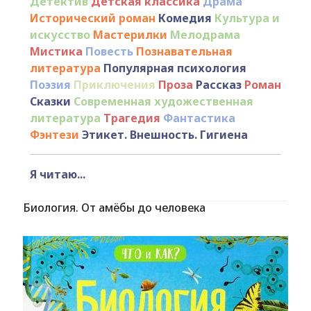
Детектив
Детская классика
Драма
Исторический роман
Комедия
Культура и
искусство
Мастерилки
Мелодрама
Мистика
Повесть
Познавательная
литература
Популярная психология
Поэзия
Приключения
Проза
Рассказ
Роман
Сказки
Современная художественная
литература
Трагедия
Фантастика
Фэнтези
Этикет. Внешность. Гигиена
Я читаю...
Биология. От амёбы до человека