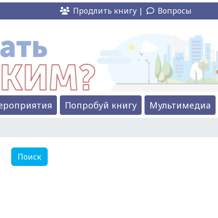
Продлить книгу |
Вопросы
ероприятия
Попробуй книгу
Мультимедиа
ок:
Поиск