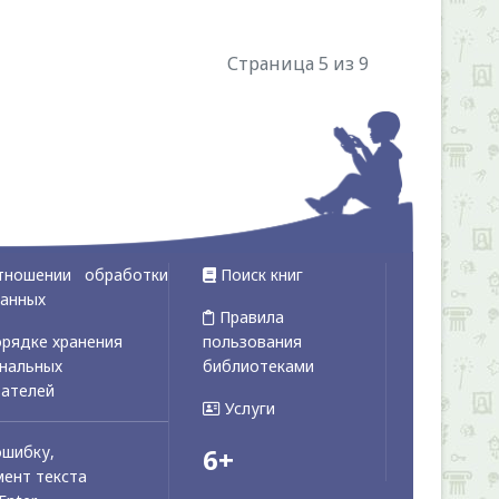
Страница 5 из 9
тношении обработки
Поиск книг
данных
Правила
рядке хранения
пользования
ональных
библиотеками
вателей
Услуги
ошибку,
6+
ент текста