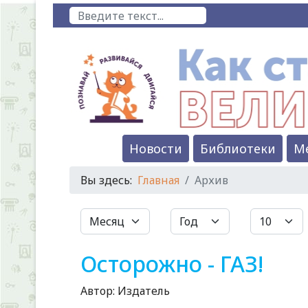
Поиск
Новости
Библиотеки
М
Вы здесь:
Главная
Архив
Фильтры
Месяц
Год
Кол-во стр
Осторожно - ГАЗ!
Автор:
Издатель