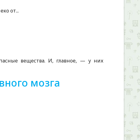
ко от...
асные вещества. И, главное, — у них
внoго мoзгa