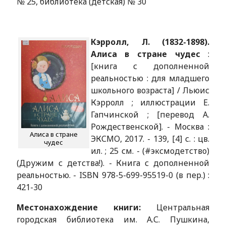
№ 25, библиотека (детская) № 30
Кэрролл, Л. (1832-1898).
Алиса в стране чудес
:
[книга с дополненной
реальностью : для младшего
школьного возраста] / Льюис
Кэрролл ; иллюстрации Е.
Гапчинской ; [перевод А.
Рождественской]. - Москва :
Алиса в стране
ЭКСМО, 2017. - 139, [4] с. : цв.
чудес
ил. ; 25 см. - (#эксмодетство)
(Дружим с детства!). - Книга с дополненной
реальностью. - ISBN 978-5-699-95519-0 (в пер.) :
421-30
Местонахождение книги:
Центральная
городская библиотека им. А.С. Пушкина,