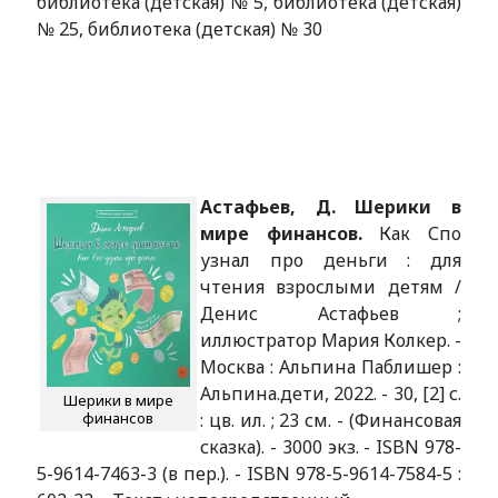
библиотека (детская) № 5, библиотека (детская)
№ 25, библиотека (детская) № 30
Астафьев, Д. Шерики в
мире финансов.
Как Спо
узнал про деньги : для
чтения взрослыми детям /
Денис Астафьев ;
иллюстратор Мария Колкер. -
Москва : Альпина Паблишер :
Альпина.дети, 2022. - 30, [2] с.
Шерики в мире
финансов
: цв. ил. ; 23 см. - (Финансовая
сказка). - 3000 экз. - ISBN 978-
5-9614-7463-3 (в пер.). - ISBN 978-5-9614-7584-5 :