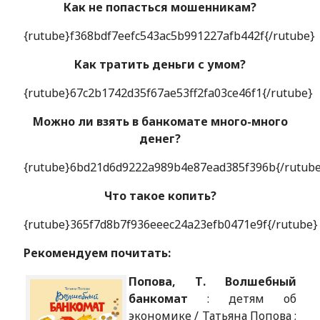
Как не попасться мошенникам?
{rutube}f368bdf7eefc543ac5b991227afb442f{/rutube}
Как тратить деньги с умом?
{rutube}67c2b1742d35f67ae53ff2fa03ce46f1{/rutube}
Можно ли взять в банкомате много-много
денег?
{rutube}6bd21d6d9222a989b4e87ead385f396b{/rutube
Что такое копить?
{rutube}365f7d8b7f936eeec24a23efb0471e9f{/rutube}
Рекомендуем почитать:
Попова, Т. Волшебный
банкомат
: детям об
экономике / Татьяна Попова ;