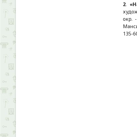
2
.
«Н
худож
окр. 
Мансий
135-6