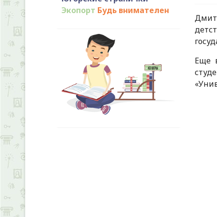
Экопорт
Будь внимателен
Дмитр
детс
госуд
Еще 
студе
«Унив