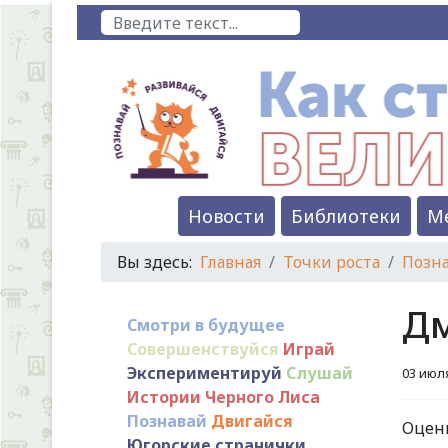
Поиск
Новости
Библиотеки
М
Вы здесь:
Главная
Точки роста
Позн
Дм
Смотри в будущее
Совершенствуйся
Играй
Экспериментируй
Слушай
03 июл
Истории Черного Лиса
Познавай
Двигайся
Оцен
Югорские странички