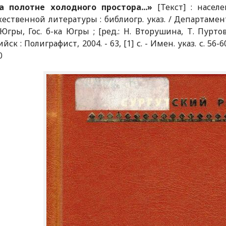
а полотне холодного простора...»
[Текст] : насел
ественной литературы : библиогр. указ. / Департамен
-Югры, Гос. б-ка Югры ; [ред.: Н. Вторушина, Т. Пуртов
ск : Полиграфист, 2004. - 63, [1] с. - Имен. указ. с. 56-60.
0