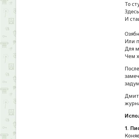
То ст
Здесь
И ста
Озябн
Или п
Для м
Чем х
Посл
заме
задум
Дмитр
журна
Испо
1
.
Пи
Коняев