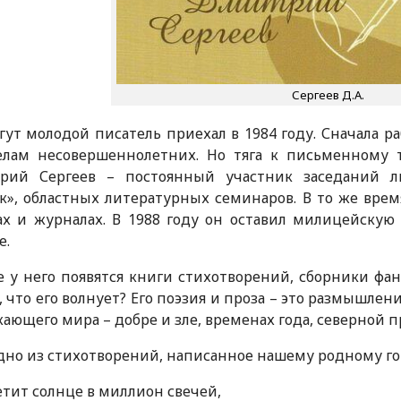
Сергеев Д.А.
гут молодой писатель приехал в 1984 году. Сначала р
елам несовершеннолетних. Но тяга к письменному тв
рий Сергеев – постоянный участник заседаний л
к», областных литературных семинаров. В то же врем
ах и журналах. В 1988 году он оставил милицейскую
е.
 у него появятся книги стихотворений, сборники фан
, что его волнует? Его поэзия и проза – это размышле
ающего мира – добре и зле, временах года, северной п
дно из стихотворений, написанное нашему родному го
етит солнце в миллион свечей,