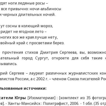
удят ноги ледяные росы –
 все привычно: ночи-альбиносы
и черных длительных ночей.
ут сосны в колющий мороз,
ридет не ягодное лето –
ногих все же края лучше нету,
войный край с просветами берез.
е прочтения стихов Дмитрия Сергеева, вы, возможно
чательный город Сургут, откроете для себя такие
ывались.
ий Сергеев – лауреат различных журналистских конку
листов России, а с 2002 г. – членом Союза писателей Ро
льзованные источники:
сатели Югры
[Изоматериал] : [комплект из 35 фотогр
]. - Ханты-Мансийск : Полиграфист, 2006. - 1 обл. (35 отд. л