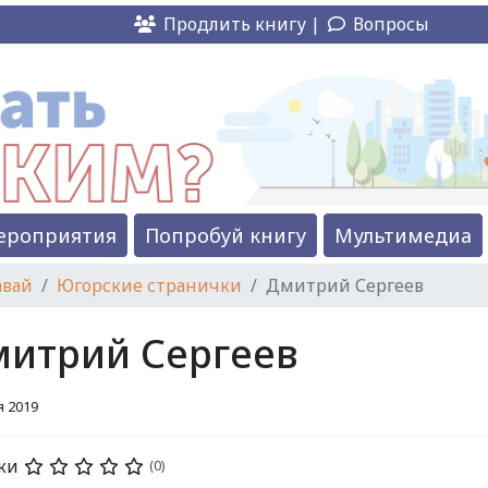
Продлить книгу |
Вопросы
ероприятия
Попробуй книгу
Мультимедиа
авай
Югорские странички
Дмитрий Сергеев
итрий Сергеев
я 2019
ки
(0)