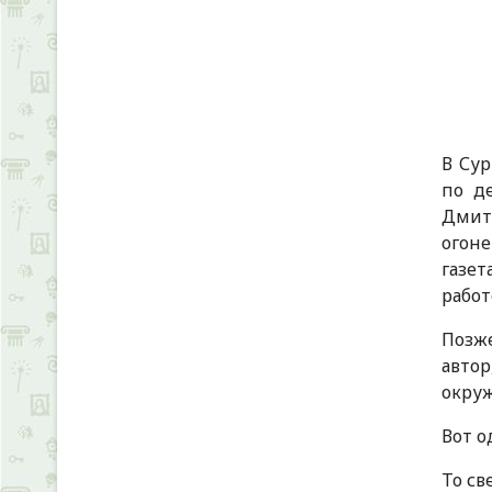
В Сур
по д
Дмит
огоне
газет
работ
Позже
автор
окруж
Вот о
То св