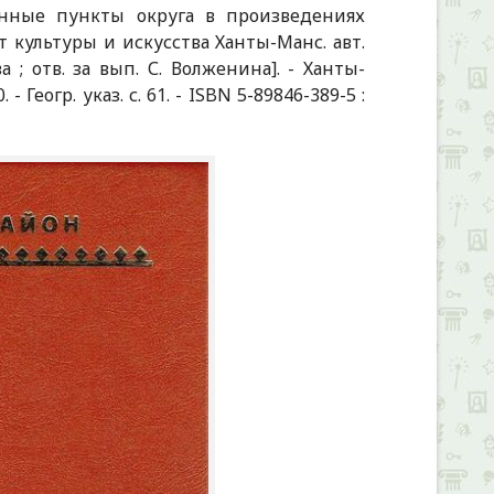
енные пункты округа в произведениях
т культуры и искусства Ханты-Манс. авт.
а ; отв. за вып. С. Волженина]. - Ханты-
 - Геогр. указ. с. 61. - ISBN 5-89846-389-5 :