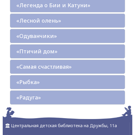
«Легенда о Бии и Катуни»
«Лесной олень»
«Одуванчики»
«Птичий дом»
«Самая счастливая»
«Рыбка»
«Радуга»
Центральная детская библиотека на Дружбы, 11а