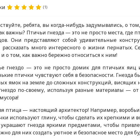
ки
(1)
ствуйте, ребята, вы когда-нибудь задумывались, о том
ак важны? Птичьи гнезда — это не просто места, где
цов. Они представляют собой удивительные констру
 рассказать много интересного о жизни пернатых. 
 и о том, как важно бережно относиться к ним!
е гнездо — это не просто домик для птичьих яиц и
ькие птички чувствуют себя в безопасности. Гнезда б
ых ямок на земле до сложных конструкций, висящих н
гнездо по-своему, используя разные материалы — от
мусора!
я птица — настоящий архитектор! Например, воробьи с
чки используют глину, чтобы сделать их крепкими 
 украшают гнезда яркими предметами, чтобы привлеч
ажно для них создать уютное и безопасное место для б