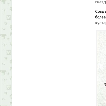
гнезд
Созд
боле
куста