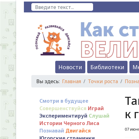
Поиск
Новости
Библиотеки
М
Вы здесь:
Главная
Точки роста
Позн
Та
Смотри в будущее
Совершенствуйся
Играй
к 
Экспериментируй
Слушай
Истории Черного Лиса
07 июн
Познавай
Двигайся
Югорские странички