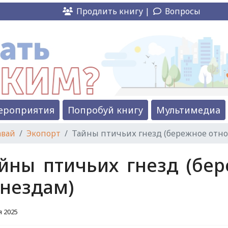
Продлить книгу |
Вопросы
ероприятия
Попробуй книгу
Мультимедиа
авай
Экопорт
Тайны птичьих гнезд (бережное отно
йны птичьих гнезд (бе
гнездам)
я 2025