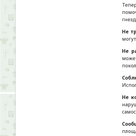
Тепе
помо
гнезд
Не тр
могут
Не р
може
покол
Собл
Испол
Не к
нару
самос
Сооб
площа