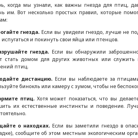
рь, когда мы узнали, как важны гнезда для птиц, д
чь им. Вот несколько простых правил, которые помо
ам:
огайте гнезда.
Если вы увидели гнездо, лучше не п
 испугаться и покинуть свои яйца или птенцов.
азрушайте гнезда.
Если вы обнаружили заброшенное
т стать домом для других животных или служить 
ений птиц.
юдайте дистанцию.
Если вы наблюдаете за птицами,
ьзуйте бинокль или камеру с зумом, чтобы не беспоко
ормите птиц.
Хотя может показаться, что вы делае
шить их естественные инстинкты и поведение. Луч
тоятельно.
щайте о находках.
Если вы заметили гнездо в опас
дке), сообщите об этом местным экологическим орг