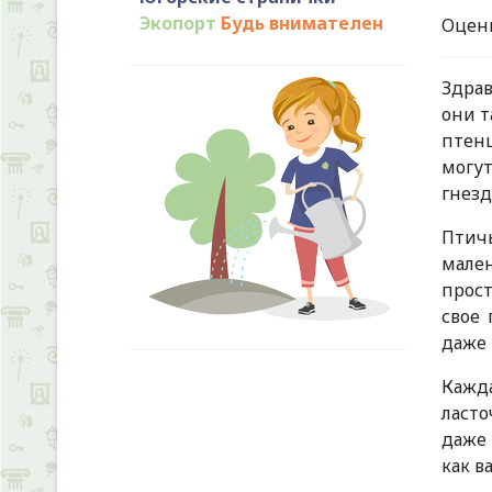
Экопорт
Будь внимателен
Оцен
Здрав
они т
птен
могут
гнезд
Птичь
мален
прост
свое 
даже 
Кажда
ласто
даже
как в