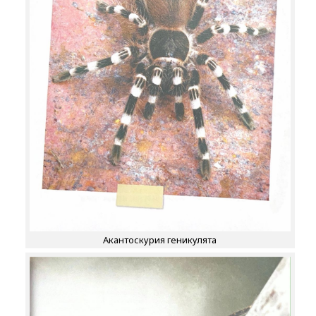
Акантоскурия геникулята