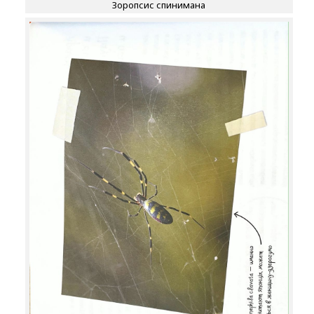
Зоропсис спинимана