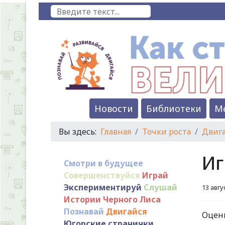
Поиск
Новости
Библиотеки
М
Вы здесь:
Главная
Точки роста
Двиг
Иг
Смотри в будущее
Совершенствуйся
Играй
Экспериментируй
Слушай
13 авгу
Истории Черного Лиса
Познавай
Двигайся
Оцен
Югорские странички