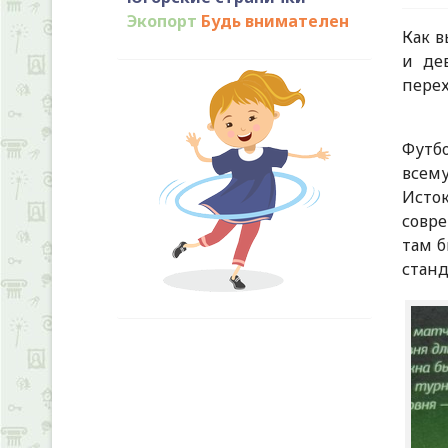
Экопорт
Будь внимателен
Как в
и де
перех
Футб
всему
Исто
совре
там 
станд