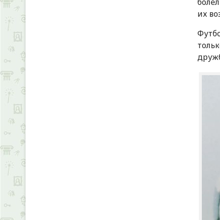
болел
их во
Футбо
тольк
дружб