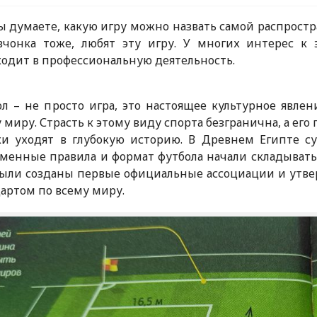
ы думаете, какую игру можно назвать самой распрост
вчонка тоже, любят эту игру. У многих интерес к 
одит в профессиональную деятельность.
ол – не просто игра, это настоящее культурное явл
 миру. Страсть к этому виду спорта безгранична, а его
ки уходят в глубокую историю. В Древнем Египте с
менные правила и формат футбола начали складыватьс
были созданы первые официальные ассоциации и утве
артом по всему миру.