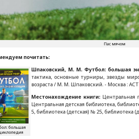
Пас мячом
мендуем почитать:
Шпаковский, М. М. Футбол: большая э
тактика, основные турниры, звезды миро
возраста / М. М. Шпаковский. - Москва : АСТ : А
Местонахождение книги:
Центральная г
Центральная детская библиотека, библиоте
5, библиотека (детская) № 25, библиотека (
бол: большая
циклопедия