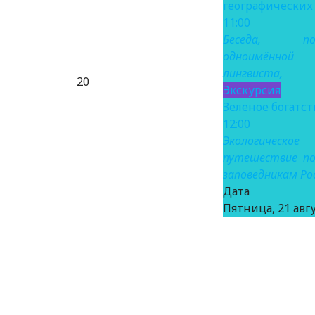
географических
11:00
Беседа, пос
одноимённо
лингвиста,
20
Экскурсия
Зеленое богатст
12:00
Экологическое
путешествие по
заповедникам Ро
Дат
Пятница, 21 авгу