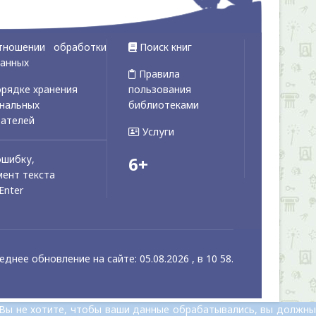
тношении обработки
Поиск книг
данных
Правила
рядке хранения
пользования
ональных
библиотеками
вателей
Услуги
ошибку,
6+
ент текста
Enter
еднее обновление на сайте: 05.08.2026 , в 10 58.
 Вы не хотите, чтобы ваши данные обрабатывались, вы должны