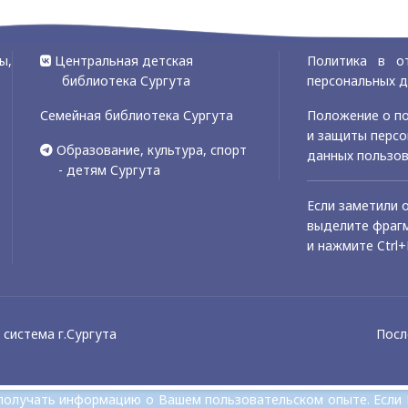
ы,
Центральная детская
Политика в о
библиотека Сургута
персональных 
Семейная библиотека Сургута
Положение о по
и защиты перс
Образование, культура, спорт
данных пользо
- детям Сургута
Если заметили 
выделите фрагм
и нажмите Ctrl+
система г.Сургута
Посл
и получать информацию о Вашем пользовательском опыте. Если