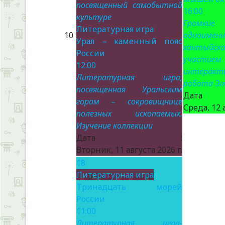
посвященный самобытной
16:00
культуре
Громки
Литературная игра
10
одноименн
Урал – каменный пояс
хантыйск
России
участием
12:00
интеракт
Литературная игра,
робота Эл
посвященная Уральским
Да
горам – сокровищнице
Среда, 12 
полезных ископаемых.
Изучение коллекции
Дата :
Вторник, 11 августа 2026 г.
18
Литературная игра
Тринадцать морей
России
11:00
Литературная игра-