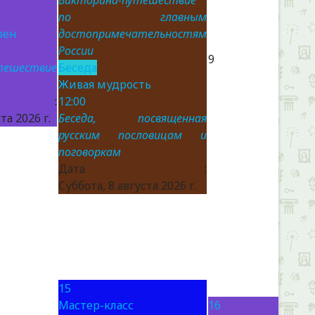
Викторина-путешествие
по главным
оен
достопримечательностям
России
9
тешествие
Беседа
Живая мудрость
а :
12:00
та 2026 г.
Беседа, посвященная
русским пословицам и
поговоркам
Дата :
Суббота, 8 августа 2026 г.
15
Мастер-класс
16