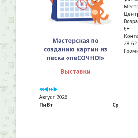
Мест
Центр
Возра
6+
Конт
Мастерская по
28-62
созданию картин из
Гром
песка «пеСОЧНО!»
Выставки
Август 2026
Пн
Вт
Ср