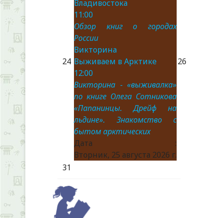
Владивостока
11:00
Обзор книг о городах
России
Викторина
24
Выживаем в Арктике
26
12:00
Викторина - «выживалка»
по книге Олега Сотникова
«Папанинцы. Дрейф на
льдине». Знакомство с
бытом арктических
Дата :
Вторник, 25 августа 2026 г.
31