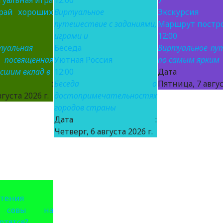
уальная игра
12:00
7
рай хороших
Виртуальное
Экскурсия
путешествие с заданиями,
Маршрут постр
играми и
12:00
туальная
Беседа
Виртуальное пу
освященная
Уютная Россия
по самым ярким
есшим вклад в
12:00
Дат
та :
Беседа о
Пятница, 7 авгус
густа 2026 г.
достопримечательностях
городов страны
Дата :
Четверг, 6 августа 2026 г.
чтения
 совы на
отятся?