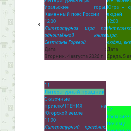
Литературная игра
Интеллект
Уральские горы.
Югра – к
Каменный пояс России
людей
12:00
12:00
3
Литературная игра по
Интеллек
одноимённой книге
игра, п
Светланы Горевой
людям, вн
Дата :
Да
Вторник, 4 августа 2026 г.
Среда, 5 ав
11
Литературный праздник
Сказочные
приклюЧТЕНИЯ на
12
Югорской земле
Громкие 
11:00
Почему
Литературный праздник,
мышей ох