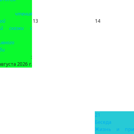
е чтения
ой
13
14
ой сказки с
ивного
би
та :
августа 2026 г.
21
Беседа
Жизнь и при