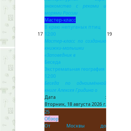
знакомство с реками и
морями России
Мастер-класс
В краю непуганых птиц
17
12:00
19
Мастер-класс по созданию
книжки-малышки
«Заповедник в
Беседа
Экстремальная география
12:00
Беседа по одноимённой
книге Алексея Гридина о
Дата :
Вторник, 18 августа 2026 г.
25
Обзор
От Москвы до