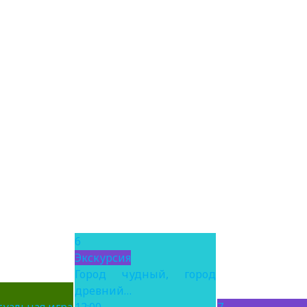
6
Экскурсия
Город чудный, город
древний…