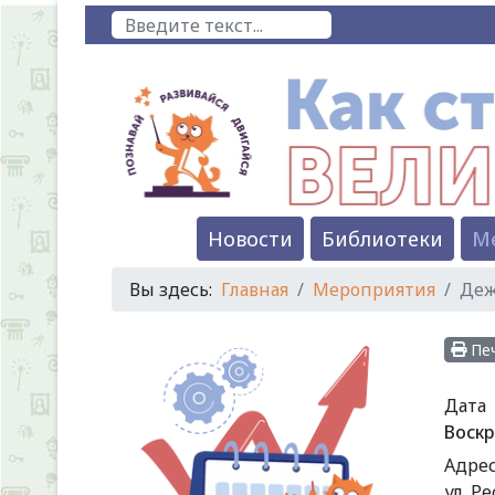
Предыдущий
Предыдущий
Следующий
Следующий
Поиск
год
месяц
год
месяц
Новости
Библиотеки
М
Вы здесь:
Главная
Мероприятия
Деж
Пе
Дата
Воскр
Адре
ул. Р