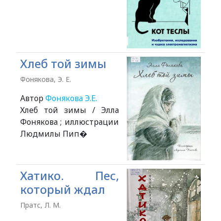
Хлеб той зимы
Фонякова, Э. Е.
Автор
Фонякова Э.Е.
Хлеб той зимы / Элла
Фонякова ; иллюстрации
Людмилы Пип�
Хатико. Пес,
который ждал
Пратс, Л. М.