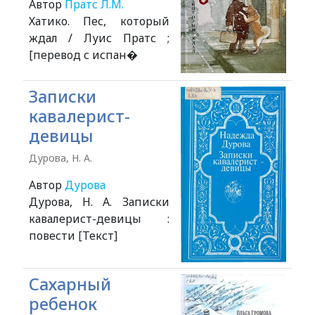
Автор
Пратс Л.М.
Хатико. Пес, который
ждал / Луис Пратс ;
[перевод с испан�
Записки
кавалерист-
девицы
Дурова, Н. А.
Автор
Дурова
Дурова, Н. А. Записки
кавалерист-девицы :
повести [Текст]
Сахарный
ребенок