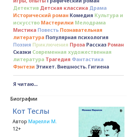
игры, опыты
Графический роман
Детектив
Детская классика
Драма
Исторический роман
Комедия
Культура и
искусство
Мастерилки
Мелодрама
Мистика
Повесть
Познавательная
литература
Популярная психология
Поэзия
Приключения
Проза
Рассказ
Роман
Сказки
Современная художественная
литература
Трагедия
Фантастика
Фэнтези
Этикет. Внешность. Гигиена
Я читаю...
Биографии
Кот Теслы
Автор
Марелли М.
12+