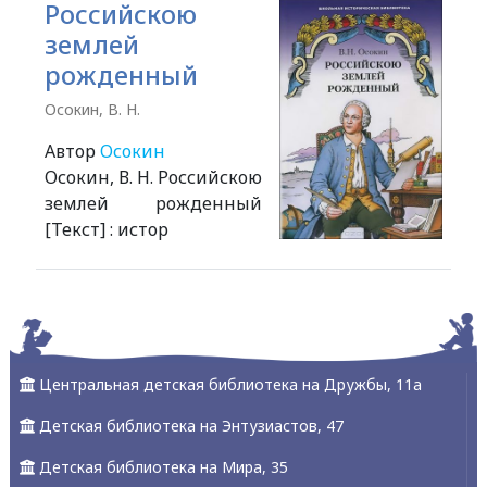
Российскою
землей
рожденный
Осокин, В. Н.
Автор
Осокин
Осокин, В. Н. Российскою
землей рожденный
[Текст] : истор
Alexandria Book Library
Центральная детская библиотека на Дружбы, 11а
Детская библиотека на Энтузиастов, 47
Детская библиотека на Мира, 35