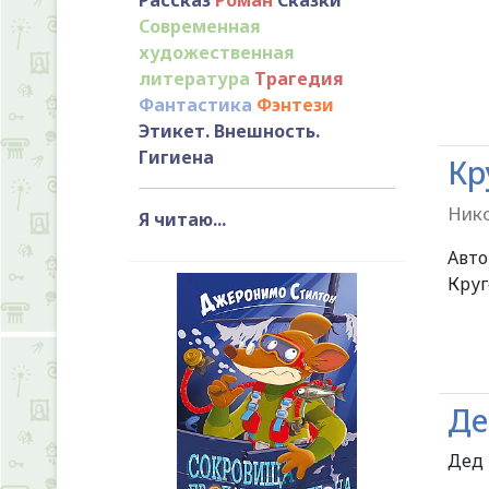
Современная
художественная
литература
Трагедия
Фантастика
Фэнтези
Этикет. Внешность.
Гигиена
Кр
Нико
Я читаю...
Авт
Круг
Де
Дед 