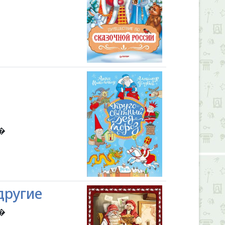
л�
другие
ш�