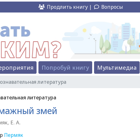
Продлить книгу |
Вопросы
ероприятия
Попробуй книгу
Мультимедиа
ознавательная литература
вательная литература
мажный змей
як, Е. А.
ор
Пермяк