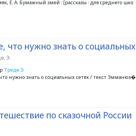
як, Е. А. Бумажный змей : [рассказы : для среднего шко
е, что нужно знать о социальных
е, Э.
ор
Треде Э.
 что нужно знать о социальных сетях / текст Эмманюэ�
тешествие по сказочной России
0+