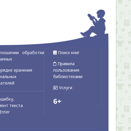
тношении обработки
Поиск книг
данных
Правила
рядке хранения
пользования
ональных
библиотеками
вателей
Услуги
ошибку,
6+
ент текста
Enter