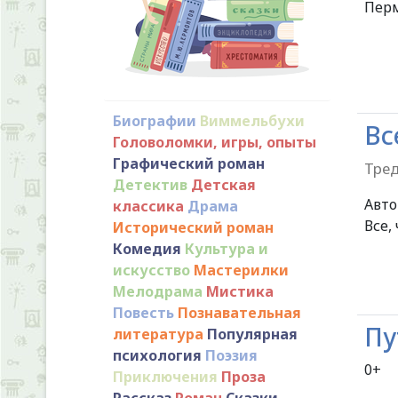
Перм
Биографии
Виммельбухи
Вс
Головоломки, игры, опыты
Графический роман
Тред
Детектив
Детская
Авт
классика
Драма
Все,
Исторический роман
Комедия
Культура и
искусство
Мастерилки
Мелодрама
Мистика
Повесть
Познавательная
Пу
литература
Популярная
психология
Поэзия
Приключения
Проза
Рассказ
Роман
Сказки