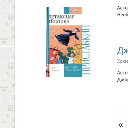
Авт
Необ
Дж
Хоки
Авт
Джор