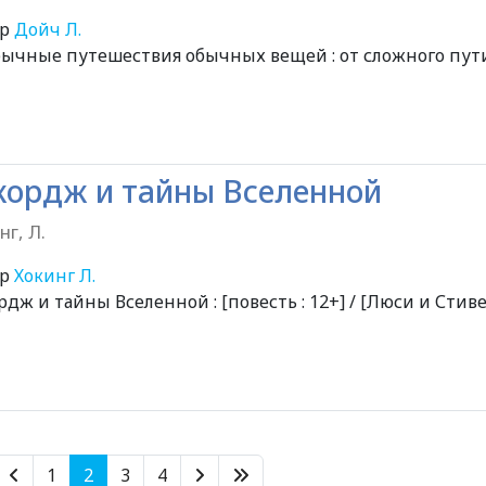
ор
Дойч Л.
ычные путешествия обычных вещей : от сложного пут
ордж и тайны Вселенной
нг, Л.
ор
Хокинг Л.
дж и тайны Вселенной : [повесть : 12+] / [Люси и Стив
1
2
3
4