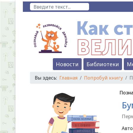
Поиск
Новости
Библиотеки
М
Вы здесь:
Главная
Попробуй книгу
П
Позна
Бу
Перм
Авт