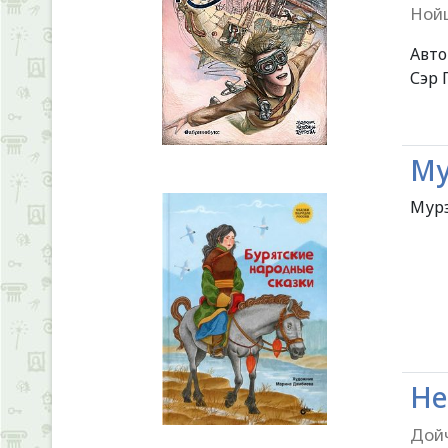
Нойш
Авт
Сэр 
Му
Мурз
Не
Дойч