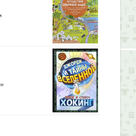
и
ен
Alexandria Book Library