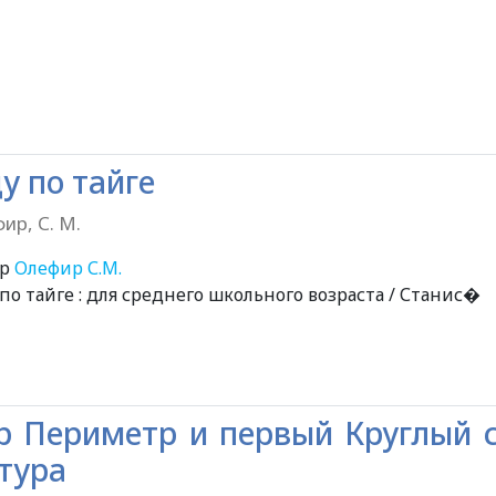
у по тайге
ир, С. М.
ор
Олефир С.М.
по тайге : для среднего школьного возраста / Станис�
р Периметр и первый Круглый 
тура