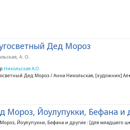
угосветный Дед Мороз
льская, А. О.
ор
Никольская А.О.
осветный Дед Мороз / Анна Никольская, [художник] А
д Мороз, Йоулупукки, Бефана и 
Мороз, Йоулупукки, Бефана и другие : [для младшего 