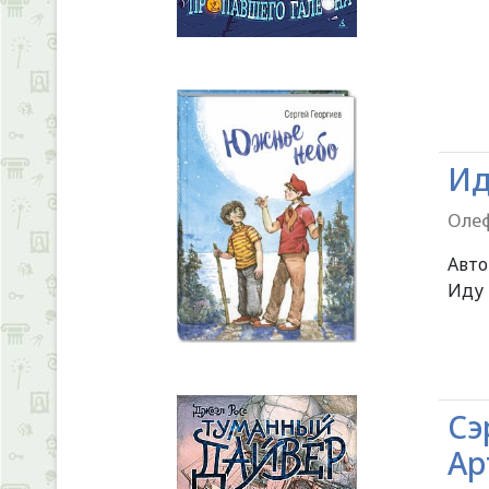
Ид
Олеф
Авт
Иду 
Сэ
Ар