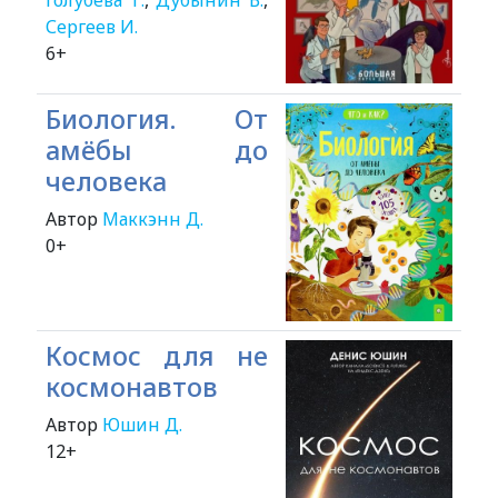
Голубева Т.
,
Дубынин В.
,
Сергеев И.
6+
Биология. От
амёбы до
человека
Автор
Маккэнн Д.
0+
Космос для не
космонавтов
Автор
Юшин Д.
12+