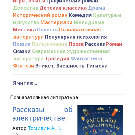
игры, опыты
Графический роман
Детектив
Детская классика
Драма
Исторический роман
Комедия
Культура и
искусство
Мастерилки
Мелодрама
Мистика
Повесть
Познавательная
литература
Популярная психология
Поэзия
Приключения
Проза
Рассказ
Роман
Сказки
Современная художественная
литература
Трагедия
Фантастика
Фэнтези
Этикет. Внешность. Гигиена
Я читаю...
Познавательная литература
Рассказы об
электричестве
Автор
Томилин А. Н.