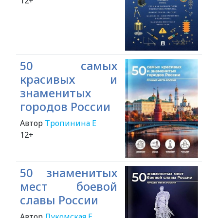
12+
50 самых
красивых и
знаменитых
городов России
Автор
Тропинина Е
12+
50 знаменитых
мест боевой
славы России
Автор
Лукомская Е.