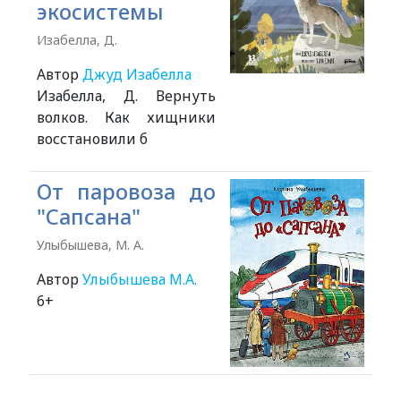
экосистемы
Изабелла, Д.
Автор
Джуд Изабелла
Изабелла, Д. Вернуть
волков. Как хищники
восстановили б
От паровоза до
"Сапсана"
Улыбышева, М. А.
Автор
Улыбышева М.А.
6+
Alexandria Book Library