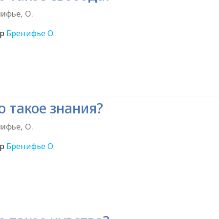
ифье, О.
ор
Бренифье О.
6+
о такое знания?
ифье, О.
ор
Бренифье О.
6+