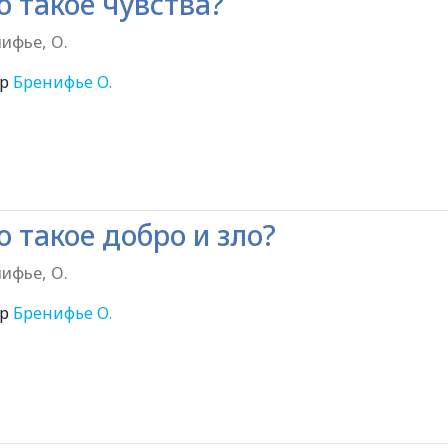
о такое чувства?
ифье, О.
ор
Бренифье О.
6+
о такое добро и зло?
ифье, О.
ор
Бренифье О.
6+