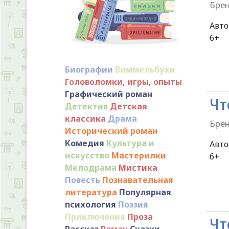
Брен
Авт
Биографии
Виммельбухи
Головоломки, игры, опыты
Графический роман
Чт
Детектив
Детская
классика
Драма
Брен
Исторический роман
Комедия
Культура и
Авт
искусство
Мастерилки
Мелодрама
Мистика
Повесть
Познавательная
литература
Популярная
психология
Поэзия
Приключения
Проза
Чт
Рассказ
Роман
Сказки