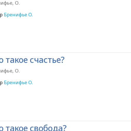
ифье, О.
ор
Бренифье О.
6+
о такое счастье?
ифье, О.
ор
Бренифье О.
6+
о такое свобода?