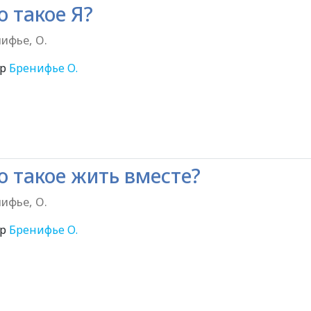
о такое Я?
ифье, О.
ор
Бренифье О.
6+
о такое жить вместе?
ифье, О.
ор
Бренифье О.
6+