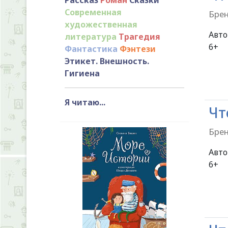
Современная
Брен
художественная
Авт
литература
Трагедия
Фантастика
Фэнтези
Этикет. Внешность.
Гигиена
Я читаю...
Чт
Брен
Авт