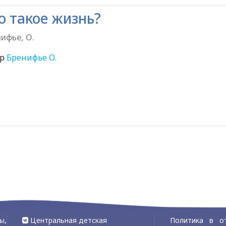
о такое жизнь?
ифье, О.
ор
Бренифье О.
6+
ы,
Центральная детская
Политика в о