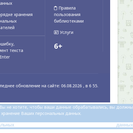
данных
Правила
рядке хранения
пользования
ональных
библиотеками
вателей
Услуги
ошибку,
6+
ент текста
Enter
леднее обновление на сайте: 06.08.2026 , в 6 55.
 Вы не хотите, чтобы ваши данные обрабатывались, вы должны
 хранение Ваших персональных данных.
альных данных