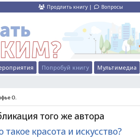
Продлить книгу |
Вопросы
ероприятия
Попробуй книгу
Мультимедиа
фье О.
ликация того же автора
о такое красота и искусство?