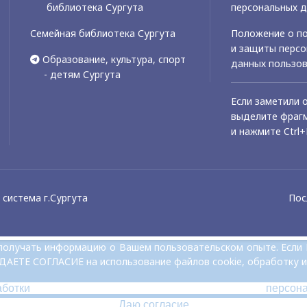
библиотека Сургута
персональных 
Семейная библиотека Сургута
Положение о по
и защиты перс
Образование, культура, спорт
данных пользо
- детям Сургута
Если заметили 
выделите фрагм
и нажмите Ctrl+
система г.Сургута
Пос
и получать информацию о Вашем пользовательском опыте. Если
 ДАЕТЕ СОГЛАСИЕ на использование файлов cookie, обработку и
аботки персон
Даю согласие