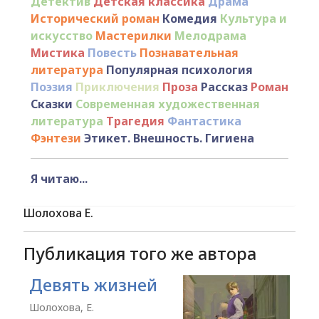
Детектив
Детская классика
Драма
Исторический роман
Комедия
Культура и
искусство
Мастерилки
Мелодрама
Мистика
Повесть
Познавательная
литература
Популярная психология
Поэзия
Приключения
Проза
Рассказ
Роман
Сказки
Современная художественная
литература
Трагедия
Фантастика
Фэнтези
Этикет. Внешность. Гигиена
Я читаю...
Шолохова Е.
Публикация того же автора
Девять жизней
Шолохова, Е.