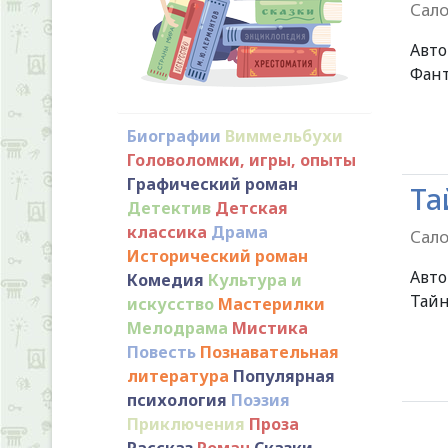
Сало
Авт
Фант
Биографии
Виммельбухи
Головоломки, игры, опыты
Графический роман
Та
Детектив
Детская
классика
Драма
Сало
Исторический роман
Авт
Комедия
Культура и
Тайн
искусство
Мастерилки
Мелодрама
Мистика
Повесть
Познавательная
литература
Популярная
психология
Поэзия
Приключения
Проза
Рассказ
Роман
Сказки