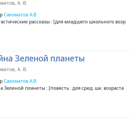
матов, А. В.
ор
Саломатов А.В.
астические рассказы : [для младшего школьного возр
йна Зеленой планеты
матов, А. В.
ор
Саломатов А.В.
а Зеленой планеты : [повесть : для сред. шк. возраста