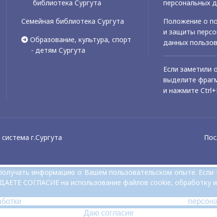
библиотека Сургута
персональных 
Семейная библиотека Сургута
Положение о по
и защиты перс
Образование, культура, спорт
данных пользо
- детям Сургута
Если заметили 
выделите фрагм
и нажмите Ctrl+
система г.Сургута
Пос
и получать информацию о Вашем пользовательском опыте. Если
 ДАЕТЕ СОГЛАСИЕ на использование файлов cookie, обработку и
аботки персон
Даю согласие