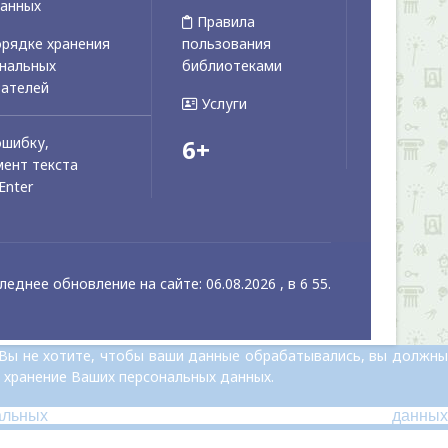
данных
Правила
рядке хранения
пользования
ональных
библиотеками
вателей
Услуги
ошибку,
6+
ент текста
Enter
леднее обновление на сайте: 06.08.2026 , в 6 55.
 Вы не хотите, чтобы ваши данные обрабатывались, вы должны
 хранение Ваших персональных данных.
альных данных